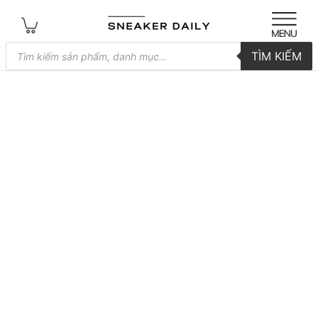
Tìm
TÌM KIẾM
kiếm
sản
phẩm