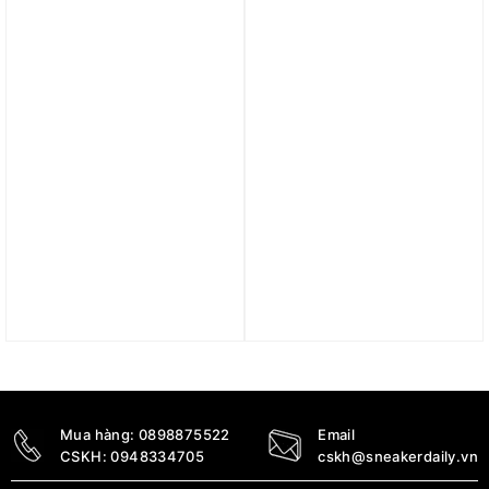
6.290.000
₫
5.090.000
₫
5.890.000
₫
Trả góp 0%
Giày Nike Court Majestic
Giày Nike Mercurial
Leather ‘White Black’
Superfly 9 Elite AS FG
574236-100
High ‘Rising Gem Pack’
FN5613-001
2.090.000
₫
7.590.000
₫
Mua hàng:
0898875522
Email
CSKH:
0948334705
cskh@sneakerdaily.vn