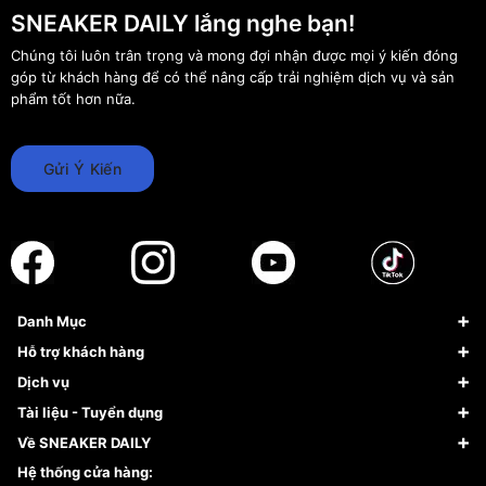
SNEAKER DAILY lắng nghe bạn!
Chúng tôi luôn trân trọng và mong đợi nhận được mọi ý kiến đóng
góp từ khách hàng để có thể nâng cấp trải nghiệm dịch vụ và sản
phẩm tốt hơn nữa.
Gửi Ý Kiến
Danh Mục
Sneaker
Hỗ trợ khách hàng
Giày Bóng Rổ
FAQs & Help
Dịch vụ
Giày Nike
Về Fundiin
Tạp chí
Tài liệu - Tuyển dụng
Giày Adidas
Hướng dẫn thanh toán trả sau qua Fundiin
Dịch vụ ký gửi
Đăng ký bản quyền
Về SNEAKER DAILY
Giày Peak
Chính sách đổi trả/Hoàn tiền
Tuyển dụng
Câu chuyện về SNEAKER DAILY
Hệ thống cửa hàng: