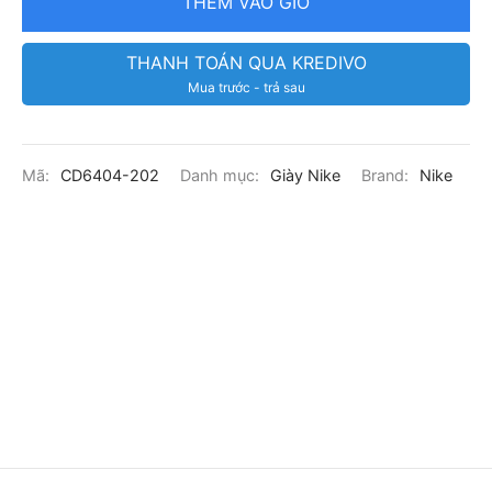
THÊM VÀO GIỎ
THANH TOÁN QUA KREDIVO
Mua trước - trả sau
Mã:
CD6404-202
Danh mục:
Giày Nike
Brand:
Nike