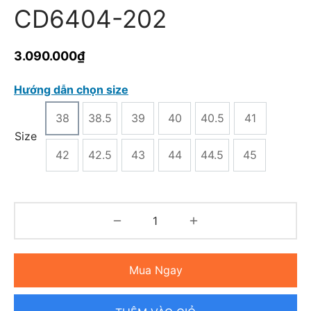
CD6404-202
3.090.000
₫
Hướng dẫn chọn size
38
38.5
39
40
40.5
41
Size
42
42.5
43
44
44.5
45
Mua Ngay