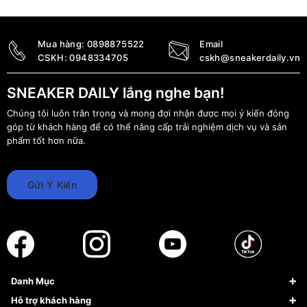
3.990.000
₫
3.799.000
₫
Mua hàng:
0898875522
Email
CSKH:
0948334705
cskh@sneakerdaily.vn
SNEAKER DAILY lắng nghe bạn!
Chúng tôi luôn trân trọng và mong đợi nhận được mọi ý kiến đóng
góp từ khách hàng để có thể nâng cấp trải nghiệm dịch vụ và sản
phẩm tốt hơn nữa.
Gửi Ý Kiến
Danh Mục
Sneaker
Hỗ trợ khách hàng