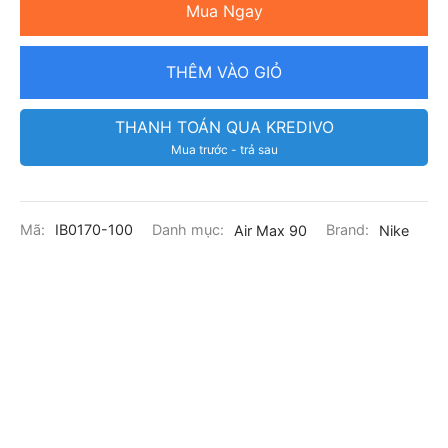
Mua Ngay
THÊM VÀO GIỎ
THANH TOÁN QUA KREDIVO
Mua trước - trả sau
Mã:
IB0170-100
Danh mục:
Air Max 90
Brand:
Nike