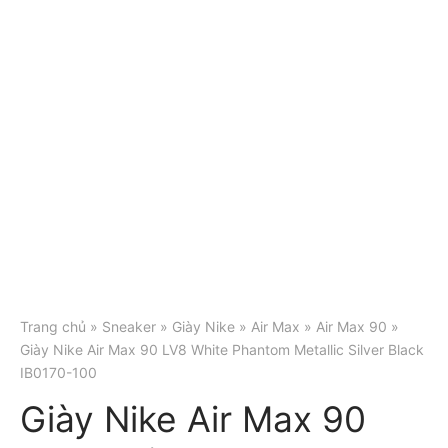
Trang chủ
»
Sneaker
»
Giày Nike
»
Air Max
»
Air Max 90
»
Giày Nike Air Max 90 LV8 White Phantom Metallic Silver Black
IB0170-100
Giày Nike Air Max 90