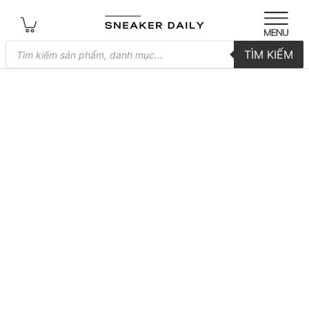
Tìm
TÌM KIẾM
kiếm
sản
phẩm