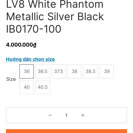
LV8 White Phantom
Metallic Silver Black
IB0170-100
4.000.000
₫
Hướng dẫn chọn size
36
36.5
37.5
38
38.5
39
Size
40
40.5