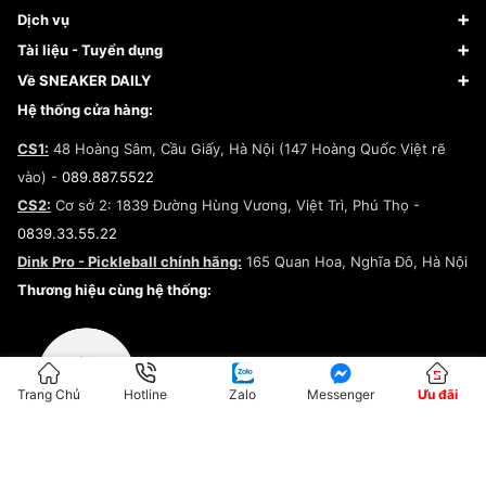
Giày Bóng Rổ
FAQs & Help
Dịch vụ
Giày Nike
Về Fundiin
Tạp chí
Tài liệu - Tuyển dụng
Giày Adidas
Hướng dẫn thanh toán trả sau qua Fundiin
Dịch vụ ký gửi
Đăng ký bản quyền
Về SNEAKER DAILY
Giày Peak
Chính sách đổi trả/Hoàn tiền
Tuyển dụng
Câu chuyện về SNEAKER DAILY
Hệ thống cửa hàng:
Lego
Chính sách giao hàng/Kiểm hàng
Đăng ký Cộng Tác Viên Bán Hàng
Cam kết mua sắm
CS1:
48 Hoàng Sâm, Cầu Giấy, Hà Nội (147 Hoàng Quốc Việt rẽ
Chính sách bảo hành
Hợp tác NCC
vào) -
089.887.5522
Chính sách thanh toán
Chính sách đại lý
CS2:
Cơ sở 2: 1839 Đường Hùng Vương, Việt Trì, Phú Thọ -
Điều khoản dịch vụ
0839.33.55.22
Chính sách bảo mật
Dink Pro - Pickleball chính hãng:
165 Quan Hoa, Nghĩa Đô, Hà Nội
Kiểm tra tình trạng đơn hàng
Thương hiệu cùng hệ thống:
Trang Chủ
Hotline
Zalo
Messenger
Ưu đãi