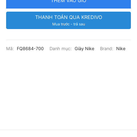
THÊM VÀO GIỎ
THANH TOÁN QUA KREDIVO
Mua trước - trả sau
Mã:
FQ8684-700
Danh mục:
Giày Nike
Brand:
Nike