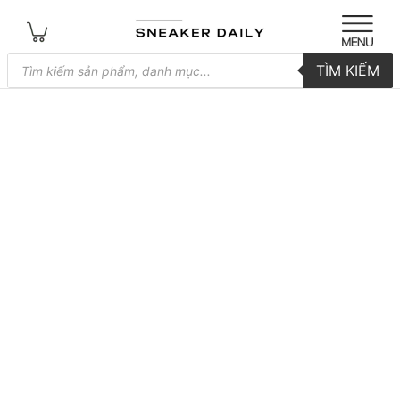
Tìm
TÌM KIẾM
kiếm
sản
phẩm