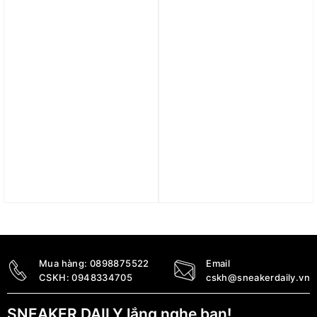
3.390.000
₫
9.290.000
₫
Trả góp 0%
Trả góp 0%
Giày Nike Diadora
Giày Nike Air Force 1
Daybreak ‘White Gum’
Low ‘White/Dragon Red’
(WMNS) CK2351-101
FJ4146-106
1.890.000
₫
3.090.000
₫
Mua hàng:
0898875522
Email
CSKH:
0948334705
cskh@sneakerdaily.vn
SNEAKER DAILY lắng nghe bạn!