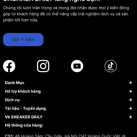
Chúng tôi luôn trân trọng và mong đợi nhận được mọi ý kiến đóng
góp từ khách hàng để có thể nâng cấp trải nghiệm dịch vụ và sản
phẩm tốt hơn nữa.
Gửi Ý Kiến
Danh Mục
Sneaker
Hỗ trợ khách hàng
Giày Bóng Rổ
FAQs & Help
Dịch vụ
Giày Nike
Về Fundiin
Tạp chí
Tài liệu - Tuyển dụng
Giày Adidas
Hướng dẫn thanh toán trả sau qua Fundiin
Dịch vụ ký gửi
Đăng ký bản quyền
Về SNEAKER DAILY
Giày Peak
Chính sách đổi trả/Hoàn tiền
Tuyển dụng
Câu chuyện về SNEAKER DAILY
Hệ thống cửa hàng:
Lego
Chính sách giao hàng/Kiểm hàng
Đăng ký Cộng Tác Viên Bán Hàng
Cam kết mua sắm
CS1:
48 Hoàng Sâm, Cầu Giấy, Hà Nội (147 Hoàng Quốc Việt rẽ