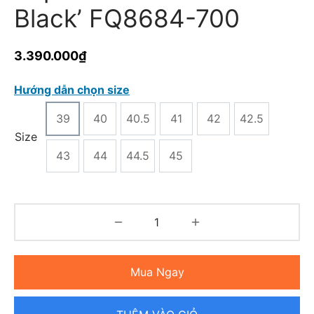
Black’ FQ8684-700
3.390.000
₫
Hướng dẫn chọn size
39
40
40.5
41
42
42.5
Size
43
44
44.5
45
Mua Ngay