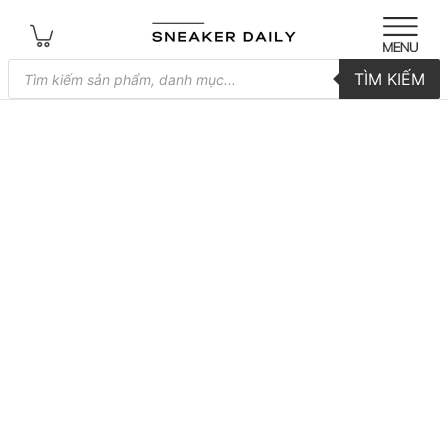
Tìm
TÌM KIẾM
kiếm
sản
phẩm