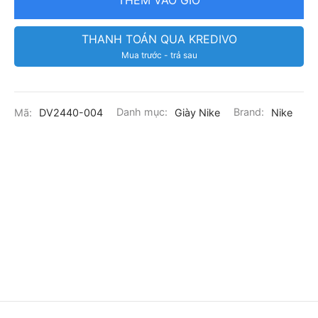
THÊM VÀO GIỎ
THANH TOÁN QUA KREDIVO
Mua trước - trả sau
Mã:
DV2440-004
Danh mục:
Giày Nike
Brand:
Nike