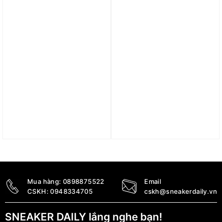
4.590.000
₫
Trả góp 0%
Trả góp 0%
Giày Nike Zoom Spiridon
Giày Nike Air Force 1
Caged 2 ‘Metallic Silver’
Jester XX ‘Violet Mist’
CJ1288-001
AO1220-500
3.090.000
₫
6.400.000
₫
Mua hàng:
0898875522
Email
CSKH:
0948334705
cskh@sneakerdaily.vn
SNEAKER DAILY lắng nghe bạn!