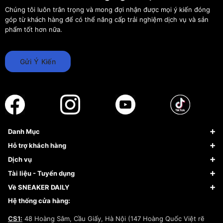
Chúng tôi luôn trân trọng và mong đợi nhận được mọi ý kiến đóng
góp từ khách hàng để có thể nâng cấp trải nghiệm dịch vụ và sản
phẩm tốt hơn nữa.
Gửi Ý Kiến
Danh Mục
Sneaker
Hỗ trợ khách hàng
Giày Bóng Rổ
FAQs & Help
Dịch vụ
Giày Nike
Về Fundiin
Tạp chí
Tài liệu - Tuyển dụng
Giày Adidas
Hướng dẫn thanh toán trả sau qua Fundiin
Dịch vụ ký gửi
Đăng ký bản quyền
Về SNEAKER DAILY
Giày Peak
Chính sách đổi trả/Hoàn tiền
Tuyển dụng
Câu chuyện về SNEAKER DAILY
Hệ thống cửa hàng:
Lego
Chính sách giao hàng/Kiểm hàng
Đăng ký Cộng Tác Viên Bán Hàng
Cam kết mua sắm
CS1:
48 Hoàng Sâm, Cầu Giấy, Hà Nội (147 Hoàng Quốc Việt rẽ