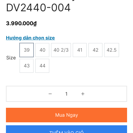
DV2440-004
3.990.000
₫
Hướng dẫn chọn size
39
40
40 2/3
41
42
42.5
Size
43
44
Mua Ngay