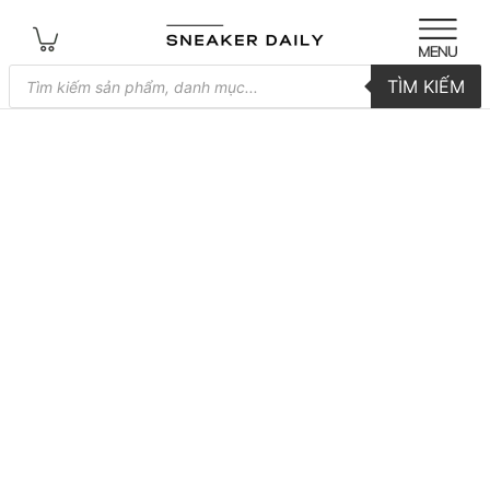
Tìm
TÌM KIẾM
kiếm
sản
phẩm