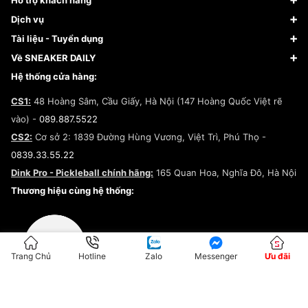
Hỗ trợ khách hàng
Giày Bóng Rổ
FAQs & Help
Dịch vụ
Giày Nike
Về Fundiin
Tạp chí
Tài liệu - Tuyển dụng
Giày Adidas
Hướng dẫn thanh toán trả sau qua Fundiin
Dịch vụ ký gửi
Đăng ký bản quyền
Về SNEAKER DAILY
Giày Peak
Chính sách đổi trả/Hoàn tiền
Tuyển dụng
Câu chuyện về SNEAKER DAILY
Hệ thống cửa hàng:
Lego
Chính sách giao hàng/Kiểm hàng
Đăng ký Cộng Tác Viên Bán Hàng
Cam kết mua sắm
CS1:
48 Hoàng Sâm, Cầu Giấy, Hà Nội (147 Hoàng Quốc Việt rẽ
Chính sách bảo hành
Hợp tác NCC
vào) -
089.887.5522
Chính sách thanh toán
Chính sách đại lý
CS2:
Cơ sở 2: 1839 Đường Hùng Vương, Việt Trì, Phú Thọ -
Điều khoản dịch vụ
0839.33.55.22
Chính sách bảo mật
Dink Pro - Pickleball chính hãng:
165 Quan Hoa, Nghĩa Đô, Hà Nội
Kiểm tra tình trạng đơn hàng
Thương hiệu cùng hệ thống:
Trang Chủ
Hotline
Zalo
Messenger
Ưu đãi