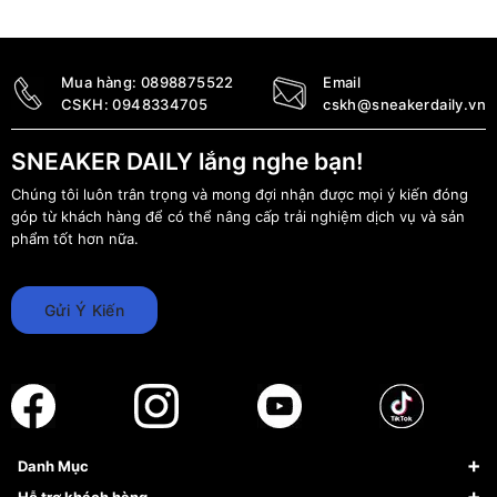
5.690.000
₫
3.790.000
₫
Mua hàng:
0898875522
Email
CSKH:
0948334705
cskh@sneakerdaily.vn
SNEAKER DAILY lắng nghe bạn!
Chúng tôi luôn trân trọng và mong đợi nhận được mọi ý kiến đóng
góp từ khách hàng để có thể nâng cấp trải nghiệm dịch vụ và sản
phẩm tốt hơn nữa.
Gửi Ý Kiến
Danh Mục
Sneaker