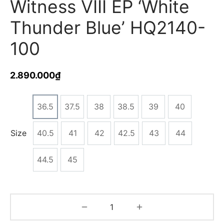
Witness VIII EP ‘White
Thunder Blue’ HQ2140-
100
2.890.000
₫
36.5
37.5
38
38.5
39
40
Size
40.5
41
42
42.5
43
44
44.5
45