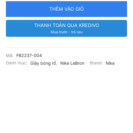
THÊM VÀO GIỎ
THANH TOÁN QUA KREDIVO
Mua trước - trả sau
Mã:
FB2237-004
Danh mục:
Giày bóng rổ
,
Nike LeBron
Brand:
Nike