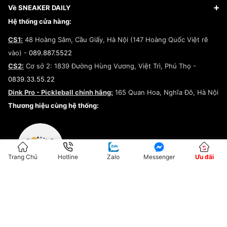
Giày Adidas
Hướng dẫn thanh toán trả sau qua Fundiin
Dịch vụ ký gửi
Đăng ký bản quyền
Về SNEAKER DAILY
Giày Peak
Chính sách đổi trả/Hoàn tiền
Tuyển dụng
Câu chuyện về SNEAKER DAILY
Hệ thống cửa hàng:
Lego
Chính sách giao hàng/Kiểm hàng
Đăng ký Cộng Tác Viên Bán Hàng
Cam kết mua sắm
CS1:
48 Hoàng Sâm, Cầu Giấy, Hà Nội (147 Hoàng Quốc Việt rẽ
Chính sách bảo hành
Hợp tác NCC
vào) -
089.887.5522
Chính sách thanh toán
Chính sách đại lý
CS2:
Cơ sở 2: 1839 Đường Hùng Vương, Việt Trì, Phú Thọ -
Điều khoản dịch vụ
0839.33.55.22
Chính sách bảo mật
Dink Pro - Pickleball chính hãng:
165 Quan Hoa, Nghĩa Đô, Hà Nội
Kiểm tra tình trạng đơn hàng
Thương hiệu cùng hệ thống:
Trang Chủ
Hotline
Zalo
Messenger
Ưu đãi
ĐKKD:01G8033450 - Cấp ngày: 04/05/2023 - Nơi cấp: Hà Nội