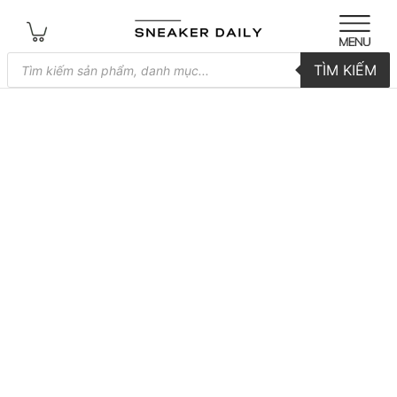
Tìm
TÌM KIẾM
kiếm
sản
phẩm