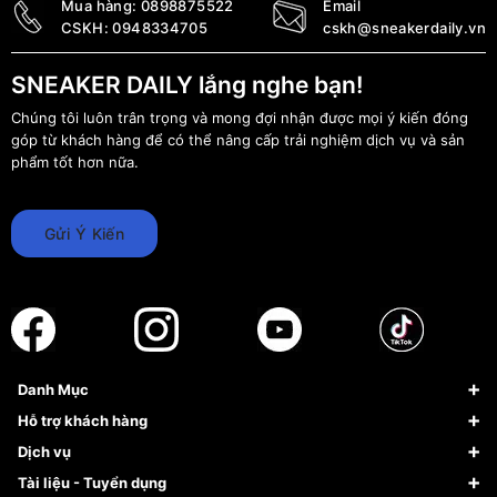
Mua hàng:
0898875522
Email
CSKH:
0948334705
cskh@sneakerdaily.vn
SNEAKER DAILY lắng nghe bạn!
Chúng tôi luôn trân trọng và mong đợi nhận được mọi ý kiến đóng
góp từ khách hàng để có thể nâng cấp trải nghiệm dịch vụ và sản
phẩm tốt hơn nữa.
Gửi Ý Kiến
Danh Mục
Sneaker
Hỗ trợ khách hàng
Giày Bóng Rổ
FAQs & Help
Dịch vụ
Giày Nike
Về Fundiin
Tạp chí
Tài liệu - Tuyển dụng