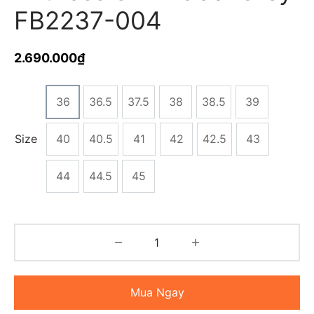
FB2237-004
2.690.000
₫
36
36.5
37.5
38
38.5
39
Size
40
40.5
41
42
42.5
43
44
44.5
45
Mua Ngay