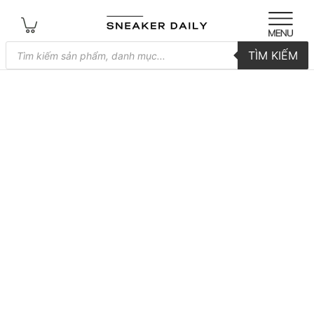
Tìm
TÌM KIẾM
kiếm
sản
phẩm