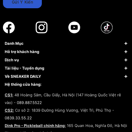
Gửi Ý Kiến
Danh Mục
Sneaker
Hỗ trợ khách hàng
Giày Bóng Rổ
FAQs & Help
Dịch vụ
Giày Nike
Về Fundiin
Tạp chí
Tài liệu - Tuyển dụng
Giày Adidas
Hướng dẫn thanh toán trả sau qua Fundiin
Dịch vụ ký gửi
Đăng ký bản quyền
Về SNEAKER DAILY
Giày Peak
Chính sách đổi trả/Hoàn tiền
Tuyển dụng
Câu chuyện về SNEAKER DAILY
Hệ thống cửa hàng:
Lego
Chính sách giao hàng/Kiểm hàng
Đăng ký Cộng Tác Viên Bán Hàng
Cam kết mua sắm
CS1:
48 Hoàng Sâm, Cầu Giấy, Hà Nội (147 Hoàng Quốc Việt rẽ
Chính sách bảo hành
Hợp tác NCC
vào) -
089.887.5522
Chính sách thanh toán
Chính sách đại lý
CS2:
Cơ sở 2: 1839 Đường Hùng Vương, Việt Trì, Phú Thọ -
Điều khoản dịch vụ
0839.33.55.22
Chính sách bảo mật
Dink Pro - Pickleball chính hãng:
165 Quan Hoa, Nghĩa Đô, Hà Nội
Kiểm tra tình trạng đơn hàng