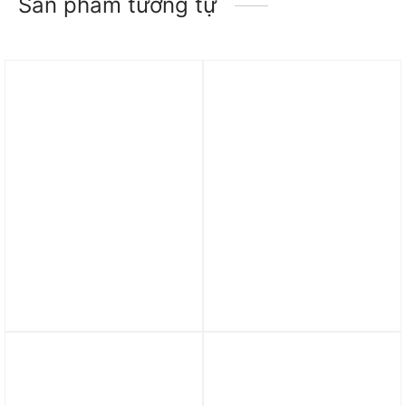
Sản phẩm tương tự
Trả góp 0%
Trả góp 0%
Giày Air Jordan Luka 2
Giày Nike Zoom LeBron
‘Nebula’ (GS) DZ3498-
NXXT ‘Gen Lakers’
005
DR8788-500
3.890.000
₫
3.890.000
₫
Trả góp 0%
Trả góp 0%