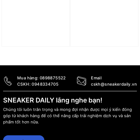
Giày Adidas AE 1 Low
Giày Nike Precision 6
‘3SSB’ JR3915
‘Bred’ DD9535-002
2.900.000
₫
2.690.000
₫
2.490.000
₫
Mua hàng:
0898875522
Email
CSKH:
0948334705
cskh@sneakerdaily.vn
SNEAKER DAILY lắng nghe bạn!
Chúng tôi luôn trân trọng và mong đợi nhận được mọi ý kiến đóng
góp từ khách hàng để có thể nâng cấp trải nghiệm dịch vụ và sản
phẩm tốt hơn nữa.