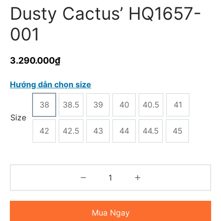
Dusty Cactus’ HQ1657-
001
3.290.000
₫
Hướng dẫn chọn size
38
38.5
39
40
40.5
41
Size
42
42.5
43
44
44.5
45
Mua Ngay