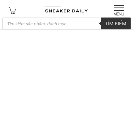
Tìm
TÌM KIẾM
kiếm
sản
phẩm