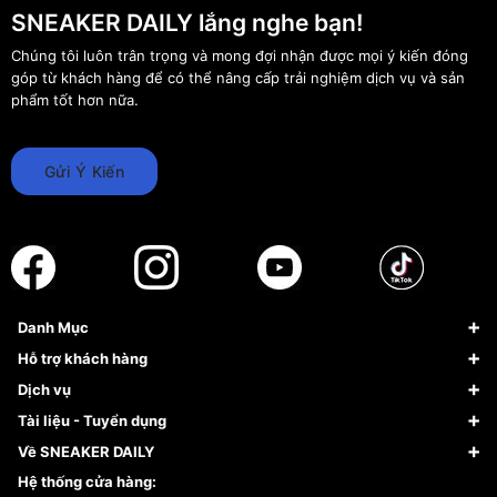
SNEAKER DAILY lắng nghe bạn!
Chúng tôi luôn trân trọng và mong đợi nhận được mọi ý kiến đóng
góp từ khách hàng để có thể nâng cấp trải nghiệm dịch vụ và sản
phẩm tốt hơn nữa.
Gửi Ý Kiến
Danh Mục
Sneaker
Hỗ trợ khách hàng
Giày Bóng Rổ
FAQs & Help
Dịch vụ
Giày Nike
Về Fundiin
Tạp chí
Tài liệu - Tuyển dụng
Giày Adidas
Hướng dẫn thanh toán trả sau qua Fundiin
Dịch vụ ký gửi
Đăng ký bản quyền
Về SNEAKER DAILY
Giày Peak
Chính sách đổi trả/Hoàn tiền
Tuyển dụng
Câu chuyện về SNEAKER DAILY
Hệ thống cửa hàng: