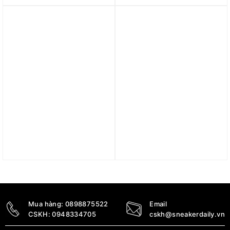
VaporFly Next% 3 ‘Laser
‘Sail University Gold’
Orange’ DV4130-800
FQ0205-133
5.450.000
₫
3.190.000
₫
Trả góp 0%
Trả góp 0%
Giày Nike Air Force 1
Giày Nike Air Zoom
Low Suede Club Gold
Pegasus 41 ‘White Dusty
HJ5336-700
Cactus’ FD2722-103
3.390.000
₫
3.590.000
₫
Mua hàng:
0898875522
Email
CSKH:
0948334705
cskh@sneakerdaily.vn