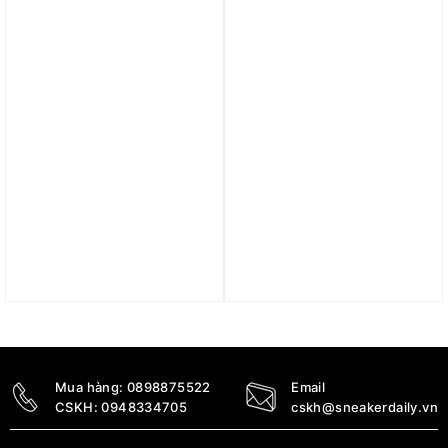
Trả góp 0%
Trả góp 0%
Giày Nike Tiempo
Giày Nike Air Max Plus
Legend 10 Academy
‘Summit White Pink Rise’
Multi-Ground ‘United
HF0107-100
Pack – Guava Ice Black’
3.490.000
₫
DZ3179-800
3.190.000
₫
Mua hàng:
0898875522
Email
CSKH:
0948334705
cskh@sneakerdaily.vn