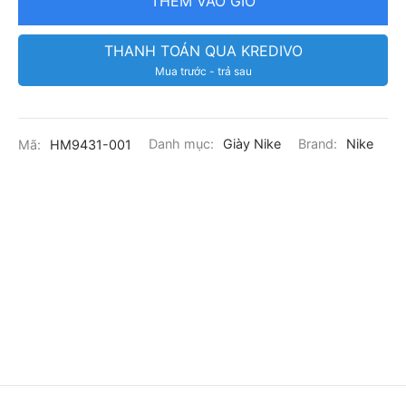
THÊM VÀO GIỎ
THANH TOÁN QUA KREDIVO
Mua trước - trả sau
Mã:
HM9431-001
Danh mục:
Giày Nike
Brand:
Nike