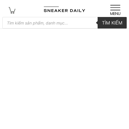
Tìm
TÌM KIẾM
kiếm
sản
phẩm