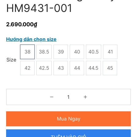
HM9431-001
2.690.000
₫
Hướng dẫn chọn size
38
38.5
39
40
40.5
41
Size
42
42.5
43
44
44.5
45
Mua Ngay