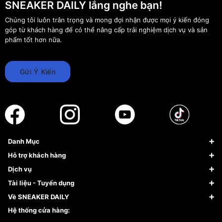
SNEAKER DAILY lắng nghe bạn!
Chúng tôi luôn trân trọng và mong đợi nhận được mọi ý kiến đóng
góp từ khách hàng để có thể nâng cấp trải nghiệm dịch vụ và sản
phẩm tốt hơn nữa.
Gửi Ý Kiến
Danh Mục
Sneaker
Hỗ trợ khách hàng
Giày Bóng Rổ
FAQs & Help
Dịch vụ
Giày Nike
Về Fundiin
Tạp chí
Tài liệu - Tuyển dụng
Giày Adidas
Hướng dẫn thanh toán trả sau qua Fundiin
Dịch vụ ký gửi
Đăng ký bản quyền
Về SNEAKER DAILY
Giày Peak
Chính sách đổi trả/Hoàn tiền
Tuyển dụng
Câu chuyện về SNEAKER DAILY
Hệ thống cửa hàng:
Lego
Chính sách giao hàng/Kiểm hàng