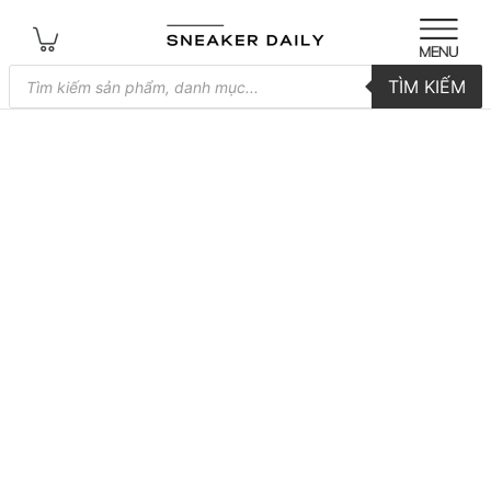
Tìm
TÌM KIẾM
kiếm
sản
phẩm