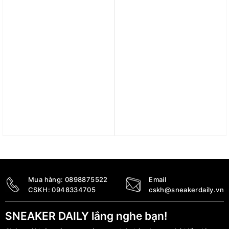
5.090.000
₫
2.690.000
₫
Trả góp 0%
Trả góp 0%
Giày Air Jordan 6 Retro
Giày Air Jordan 8 Retro
‘Aqua’ CT8529-004
‘Playoffs’ 305381-062
7.890.000
₫
7.490.000
₫
Mua hàng:
0898875522
Email
CSKH:
0948334705
cskh@sneakerdaily.vn
SNEAKER DAILY lắng nghe bạn!