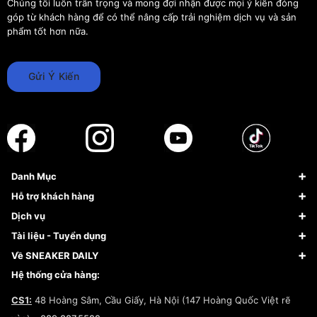
Chúng tôi luôn trân trọng và mong đợi nhận được mọi ý kiến đóng
góp từ khách hàng để có thể nâng cấp trải nghiệm dịch vụ và sản
phẩm tốt hơn nữa.
Gửi Ý Kiến
Danh Mục
Sneaker
Hỗ trợ khách hàng
Giày Bóng Rổ
FAQs & Help
Dịch vụ
Giày Nike
Về Fundiin
Tạp chí
Tài liệu - Tuyển dụng
Giày Adidas
Hướng dẫn thanh toán trả sau qua Fundiin
Dịch vụ ký gửi
Đăng ký bản quyền
Về SNEAKER DAILY
Giày Peak
Chính sách đổi trả/Hoàn tiền
Tuyển dụng
Câu chuyện về SNEAKER DAILY
Hệ thống cửa hàng:
Lego
Chính sách giao hàng/Kiểm hàng
Đăng ký Cộng Tác Viên Bán Hàng
Cam kết mua sắm
CS1:
48 Hoàng Sâm, Cầu Giấy, Hà Nội (147 Hoàng Quốc Việt rẽ
Chính sách bảo hành
Hợp tác NCC