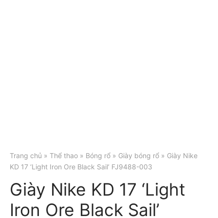
Trang chủ
»
Thể thao
»
Bóng rổ
»
Giày bóng rổ
» Giày Nike
KD 17 ‘Light Iron Ore Black Sail’ FJ9488-003
Giày Nike KD 17 ‘Light
Iron Ore Black Sail’