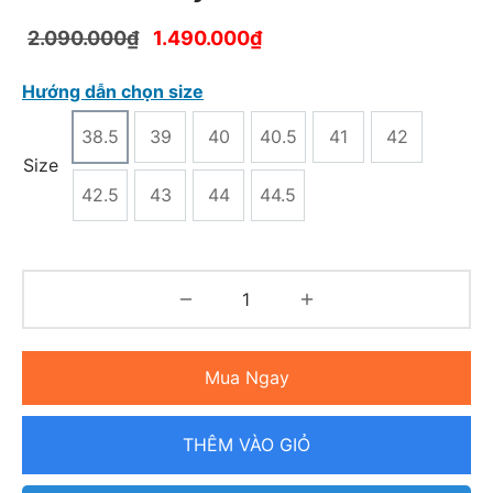
2.090.000
₫
1.490.000
₫
Hướng dẫn chọn size
38.5
39
40
40.5
41
42
Size
42.5
43
44
44.5
Mua Ngay
THÊM VÀO GIỎ