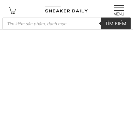
Tìm
TÌM KIẾM
kiếm
sản
phẩm