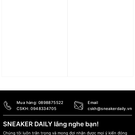
Trả góp 0%
Trả góp 0%
Giày Nike Air Max Bella
Giày Air Force 1 ‘Sky
Tr 5 ‘White Green’
Nike’ (GS) CW6011-001
DD9285-101
3.890.000
₫
3.590.000
₫
Mua hàng:
0898875522
Email
CSKH:
0948334705
cskh@sneakerdaily.vn
SNEAKER DAILY lắng nghe bạn!
Chúng tôi luôn trân trọng và mong đợi nhận được mọi ý kiến đóng