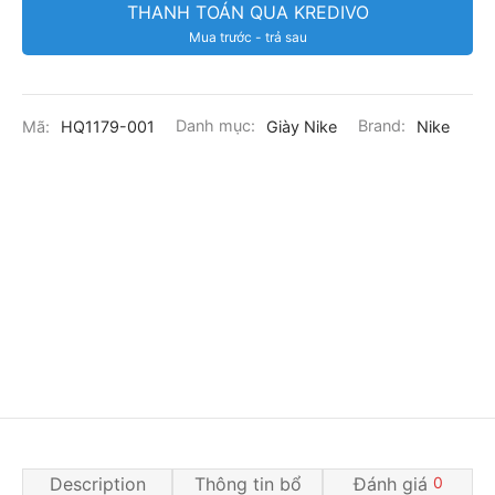
THANH TOÁN QUA KREDIVO
Mua trước - trả sau
Mã:
HQ1179-001
Danh mục:
Giày Nike
Brand:
Nike
Description
Thông tin bổ
Đánh giá
0