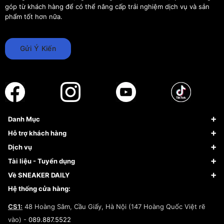
góp từ khách hàng để có thể nâng cấp trải nghiệm dịch vụ và sản
phẩm tốt hơn nữa.
Gửi Ý Kiến
Danh Mục
Sneaker
Hỗ trợ khách hàng
Giày Bóng Rổ
FAQs & Help
Dịch vụ
Giày Nike
Về Fundiin
Tạp chí
Tài liệu - Tuyển dụng
Giày Adidas
Hướng dẫn thanh toán trả sau qua Fundiin
Dịch vụ ký gửi
Đăng ký bản quyền
Về SNEAKER DAILY
Giày Peak
Chính sách đổi trả/Hoàn tiền
Tuyển dụng
Câu chuyện về SNEAKER DAILY
Hệ thống cửa hàng:
Lego
Chính sách giao hàng/Kiểm hàng
Đăng ký Cộng Tác Viên Bán Hàng
Cam kết mua sắm
CS1:
48 Hoàng Sâm, Cầu Giấy, Hà Nội (147 Hoàng Quốc Việt rẽ
Chính sách bảo hành
Hợp tác NCC
vào) -
089.887.5522