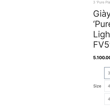
3 ‘Pure P
Già
‘Pur
Lig
FV5
5.100.0
Size