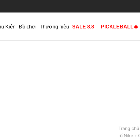
hụ Kiện
Đồ chơi
Thương hiệu
SALE 8.8
PICKLEBALL🔥
Trang chủ
rổ Nike
»