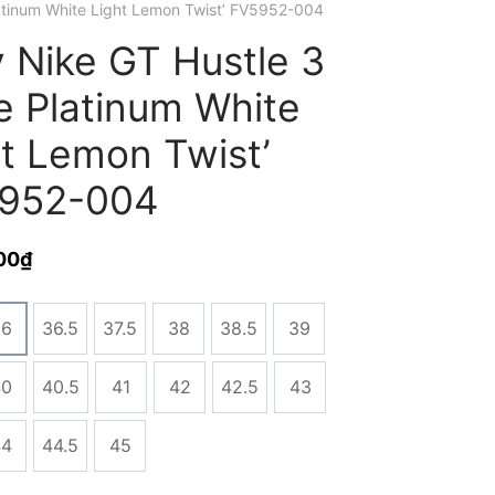
latinum White Light Lemon Twist’ FV5952-004
y Nike GT Hustle 3
e Platinum White
ht Lemon Twist’
952-004
00
₫
36
36.5
37.5
38
38.5
39
40
40.5
41
42
42.5
43
44
44.5
45