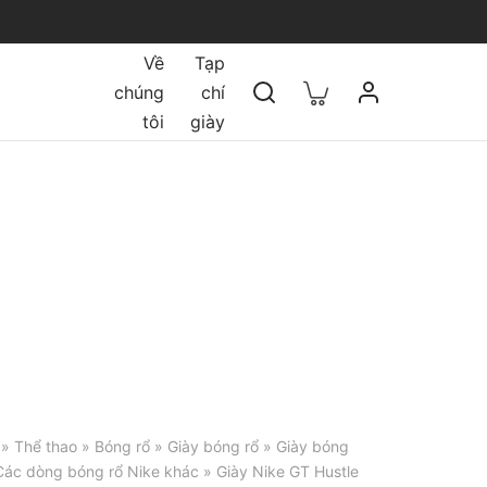
Về
Tạp
chúng
chí
tôi
giày
»
Thể thao
»
Bóng rổ
»
Giày bóng rổ
»
Giày bóng
Các dòng bóng rổ Nike khác
» Giày Nike GT Hustle