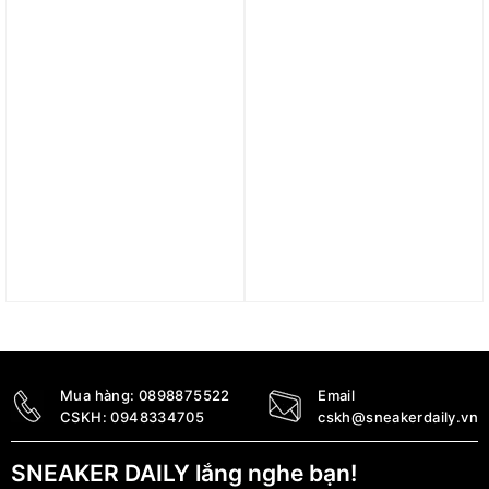
Trả góp 0%
Trả góp 0%
Giày Nike Air Force 1
Giày Nike Air Force 1
Custom ID ‘Gucci’
Low ’07 LX Command
DO7416-991
Force ‘Gorge Green’ (W)
DR0148-102
4.800.000
₫
4.490.000
₫
3.890.000
₫
Mua hàng:
0898875522
Email
CSKH:
0948334705
cskh@sneakerdaily.vn
SNEAKER DAILY lắng nghe bạn!