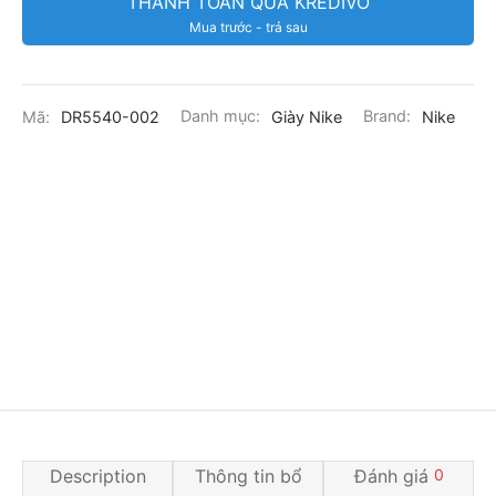
THANH TOÁN QUA KREDIVO
Mua trước - trả sau
Mã:
DR5540-002
Danh mục:
Giày Nike
Brand:
Nike
Description
Thông tin bổ
Đánh giá
0