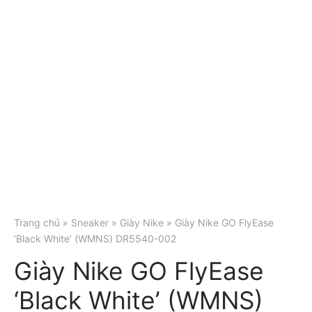
Trang chủ
»
Sneaker
»
Giày Nike
» Giày Nike GO FlyEase
‘Black White’ (WMNS) DR5540-002
Giày Nike GO FlyEase
‘Black White’ (WMNS)