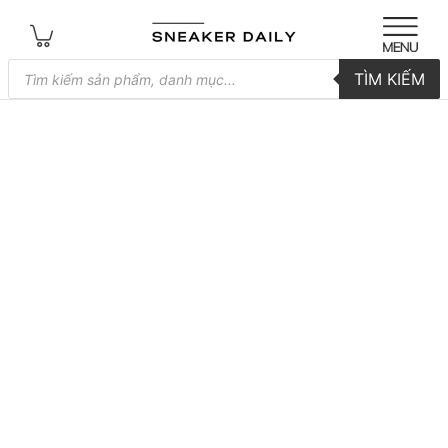
Tìm
TÌM KIẾM
kiếm
sản
phẩm