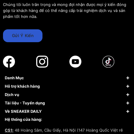
Chúng tôi luôn trân trọng và mong đợi nhận được mọi ý kiến đóng
góp từ khách hàng để có thể nâng cấp trải nghiệm dịch vụ và sản
phẩm tốt hơn nữa.
Gửi Ý Kiến
Danh Mục
Sneaker
Hỗ trợ khách hàng
Giày Bóng Rổ
FAQs & Help
Dịch vụ
Giày Nike
Về Fundiin
Tạp chí
Tài liệu - Tuyển dụng
Giày Adidas
Hướng dẫn thanh toán trả sau qua Fundiin
Dịch vụ ký gửi
Đăng ký bản quyền
Về SNEAKER DAILY
Giày Peak
Chính sách đổi trả/Hoàn tiền
Tuyển dụng
Câu chuyện về SNEAKER DAILY
Hệ thống cửa hàng:
Lego
Chính sách giao hàng/Kiểm hàng
Đăng ký Cộng Tác Viên Bán Hàng
Cam kết mua sắm
CS1:
48 Hoàng Sâm, Cầu Giấy, Hà Nội (147 Hoàng Quốc Việt rẽ
Chính sách bảo hành