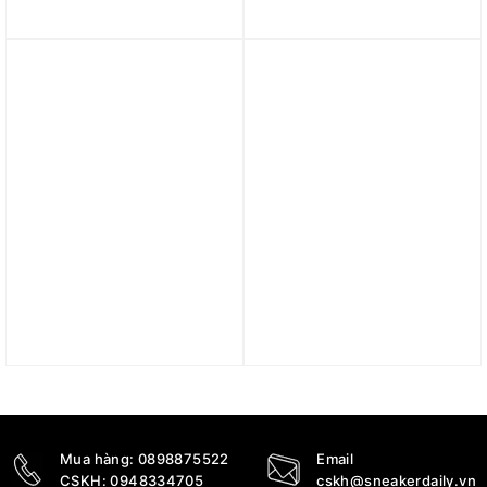
6 NRG ‘Roses’ FV1294-
Immortality 4 EP ‘White’
100
FQ3681-100
2.290.000
₫
3.490.000
₫
1.990.000
₫
Trả góp 0%
Giày Nike Giannis Freak
Giày Nike Giannis
6 EP ‘Naija’ FJ7807-001
Immortality 3 EP ‘Photo
Blue White’ DZ7534-400
3.590.000
₫
2.490.000
₫
Mua hàng:
0898875522
Email
CSKH:
0948334705
cskh@sneakerdaily.vn