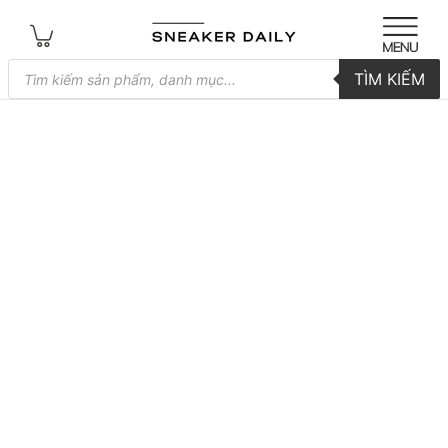
Tìm
TÌM KIẾM
kiếm
sản
phẩm