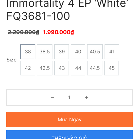
Immortality 4 EP ‘White’
FQ3681-100
2.290.000
₫
1.990.000
₫
38
38.5
39
40
40.5
41
Size
42
42.5
43
44
44.5
45
Mua Ngay
THÊM VÀO GIỎ