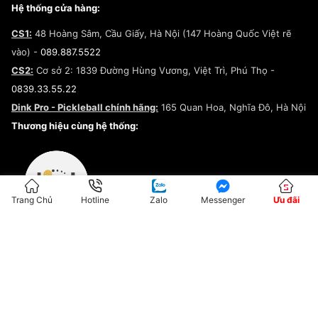
Giày Peak
Chính sách đổi trả/Hoàn tiền
Tuyển dụng
Câu chuyện về SNEAKER DAILY
Hệ thống cửa hàng:
Lego
Chính sách giao hàng/Kiểm hàng
Đăng ký Cộng Tác Viên Bán Hàng
Cam kết mua sắm
CS1:
48 Hoàng Sâm, Cầu Giấy, Hà Nội (147 Hoàng Quốc Việt rẽ
Chính sách bảo hành
Hợp tác NCC
vào) -
089.887.5522
Chính sách thanh toán
Chính sách đại lý
CS2:
Cơ sở 2: 1839 Đường Hùng Vương, Việt Trì, Phú Thọ -
Điều khoản dịch vụ
0839.33.55.22
Chính sách bảo mật
Dink Pro - Pickleball chính hãng:
165 Quan Hoa, Nghĩa Đô, Hà Nội
Kiểm tra tình trạng đơn hàng
Thương hiệu cùng hệ thống:
Trang Chủ
Hotline
Zalo
Messenger
Ưu đãi
ĐKKD:01G8033450 - Cấp ngày: 04/05/2023 - Nơi cấp: Hà Nội
Hộ Kinh Doanh Đại Lý Sneaker MST: 8828563711-001