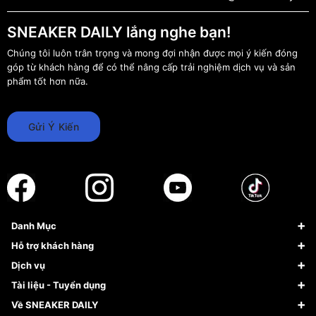
SNEAKER DAILY lắng nghe bạn!
Chúng tôi luôn trân trọng và mong đợi nhận được mọi ý kiến đóng
góp từ khách hàng để có thể nâng cấp trải nghiệm dịch vụ và sản
phẩm tốt hơn nữa.
Gửi Ý Kiến
Danh Mục
Sneaker
Hỗ trợ khách hàng
Giày Bóng Rổ
FAQs & Help
Dịch vụ
Giày Nike
Về Fundiin
Tạp chí
Tài liệu - Tuyển dụng
Giày Adidas
Hướng dẫn thanh toán trả sau qua Fundiin
Dịch vụ ký gửi
Đăng ký bản quyền
Về SNEAKER DAILY