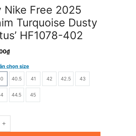
y Nike Free 2025
nim Turquoise Dusty
tus’ HF1078-402
000
₫
ẫn chọn size
40
40.5
41
42
42.5
43
44
44.5
45