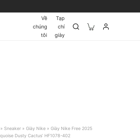
Về
Tạp
chúng
chí
tôi
giày
»
Sneaker
»
Giày Nike
» Giày Nike Free 2025
rquoise Dusty Cactus’ HF1078-402