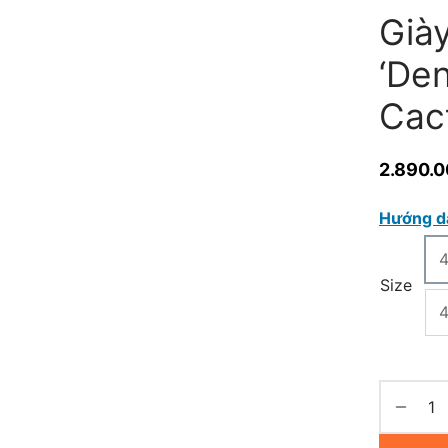
Già
‘De
Cac
2.890.
Hướng d
Size