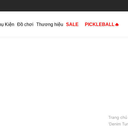
hụ Kiện
Đồ chơi
Thương hiệu
SALE
PICKLEBALL🔥
Trang chủ
‘Denim Tu