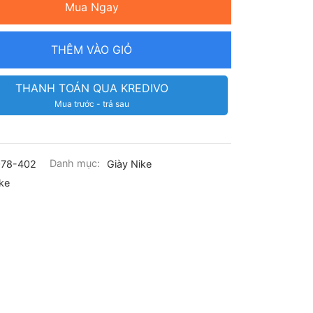
Mua Ngay
THÊM VÀO GIỎ
THANH TOÁN QUA KREDIVO
Mua trước - trả sau
078-402
Danh mục:
Giày Nike
ke