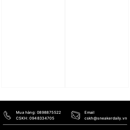
3.890.000
₫
5.990.000
₫
Trả góp 0%
Trả góp 0%
Giày Nike ACG Air
Giày Nike Air Force 1
Exploraid ‘Hyper Royal
Low ‘Olympic’ DA1345-
Laser Orange’ FJ1920-
014
400
6.400.000
₫
3.790.000
₫
Mua hàng:
0898875522
Email
CSKH:
0948334705
cskh@sneakerdaily.vn