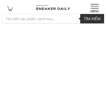
Tìm
TÌM KIẾM
kiếm
sản
phẩm