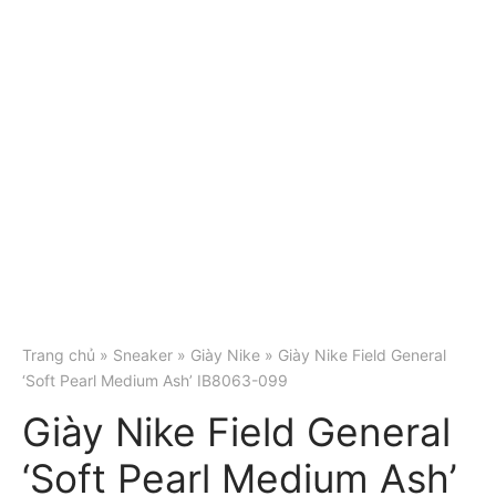
Trang chủ
»
Sneaker
»
Giày Nike
» Giày Nike Field General
‘Soft Pearl Medium Ash’ IB8063-099
Giày Nike Field General
‘Soft Pearl Medium Ash’