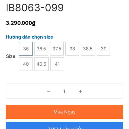
IB8063-099
3.290.000
₫
Hướng dẫn chọn size
36
36.5
37.5
38
38.5
39
Size
40
40.5
41
Mua Ngay