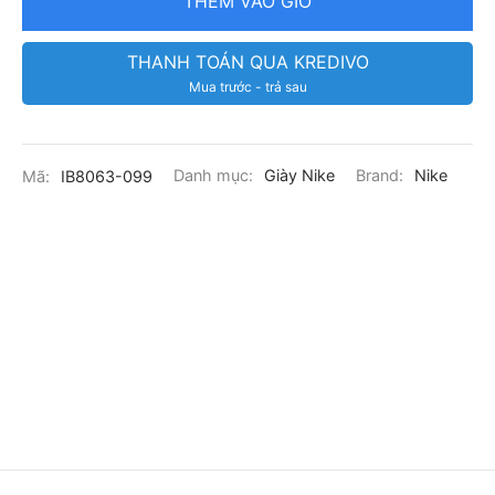
THÊM VÀO GIỎ
THANH TOÁN QUA KREDIVO
Mua trước - trả sau
Mã:
IB8063-099
Danh mục:
Giày Nike
Brand:
Nike