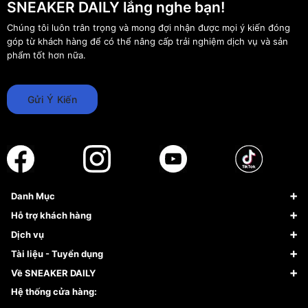
SNEAKER DAILY lắng nghe bạn!
Chúng tôi luôn trân trọng và mong đợi nhận được mọi ý kiến đóng
góp từ khách hàng để có thể nâng cấp trải nghiệm dịch vụ và sản
phẩm tốt hơn nữa.
Gửi Ý Kiến
Danh Mục
Sneaker
Hỗ trợ khách hàng
Giày Bóng Rổ
FAQs & Help
Dịch vụ
Giày Nike
Về Fundiin
Tạp chí
Tài liệu - Tuyển dụng
Giày Adidas
Hướng dẫn thanh toán trả sau qua Fundiin
Dịch vụ ký gửi
Đăng ký bản quyền
Về SNEAKER DAILY
Giày Peak
Chính sách đổi trả/Hoàn tiền
Tuyển dụng
Câu chuyện về SNEAKER DAILY
Hệ thống cửa hàng:
Lego
Chính sách giao hàng/Kiểm hàng