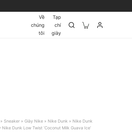
Về
Tạp
chúng
chí
tôi
giày
»
Sneaker
»
Giày Nike
»
Nike Dunk
»
Nike Dunk
 Nike Dunk Low Twist ‘Coconut Milk Guava Ice’