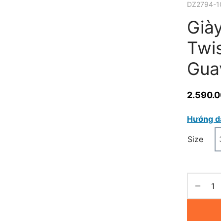
DZ2794-1
Già
Twis
Gua
2.590.
Hướng d
Size