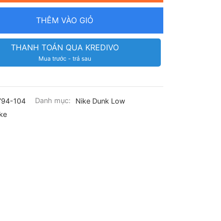
THÊM VÀO GIỎ
THANH TOÁN QUA KREDIVO
Mua trước - trả sau
794-104
Danh mục:
Nike Dunk Low
ke