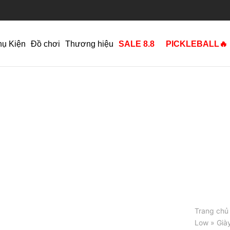
hụ Kiện
Đồ chơi
Thương hiệu
SALE 8.8
PICKLEBALL🔥
Trang chủ
Low
» Giày