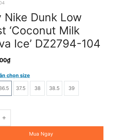
04
y Nike Dunk Low
t ‘Coconut Milk
va Ice’ DZ2794-104
000
₫
ẫn chọn size
36.5
37.5
38
38.5
39
Mua Ngay