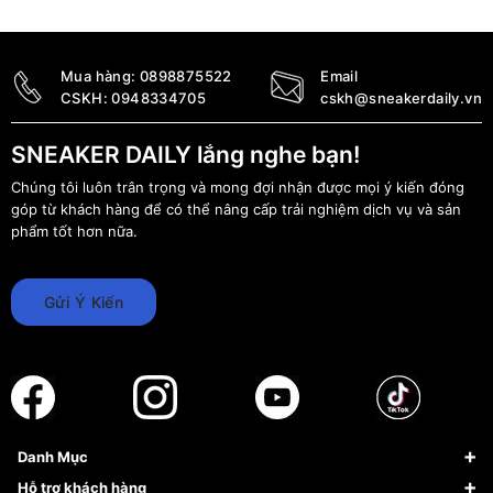
33.490.000
₫
Mua hàng:
0898875522
Email
CSKH:
0948334705
cskh@sneakerdaily.vn
SNEAKER DAILY lắng nghe bạn!
Chúng tôi luôn trân trọng và mong đợi nhận được mọi ý kiến đóng
góp từ khách hàng để có thể nâng cấp trải nghiệm dịch vụ và sản
phẩm tốt hơn nữa.
Gửi Ý Kiến
Danh Mục
Sneaker
Hỗ trợ khách hàng