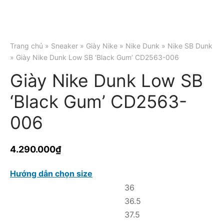
Trang chủ
»
Sneaker
»
Giày Nike
»
Nike Dunk
»
Nike SB Dunk
» Giày Nike Dunk Low SB ‘Black Gum’ CD2563-006
Giày Nike Dunk Low SB
‘Black Gum’ CD2563-
006
4.290.000
₫
Hướng dẫn chọn size
36
36.5
37.5