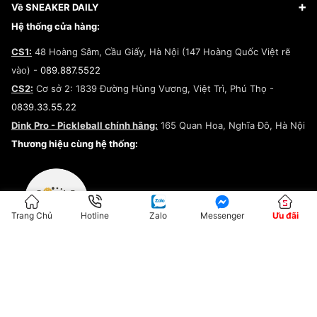
Giày Adidas
Hướng dẫn thanh toán trả sau qua Fundiin
Dịch vụ ký gửi
Đăng ký bản quyền
Về SNEAKER DAILY
Giày Peak
Chính sách đổi trả/Hoàn tiền
Tuyển dụng
Câu chuyện về SNEAKER DAILY
Hệ thống cửa hàng:
Lego
Chính sách giao hàng/Kiểm hàng
Đăng ký Cộng Tác Viên Bán Hàng
Cam kết mua sắm
CS1:
48 Hoàng Sâm, Cầu Giấy, Hà Nội (147 Hoàng Quốc Việt rẽ
Chính sách bảo hành
Hợp tác NCC
vào) -
089.887.5522
Chính sách thanh toán
Chính sách đại lý
CS2:
Cơ sở 2: 1839 Đường Hùng Vương, Việt Trì, Phú Thọ -
Điều khoản dịch vụ
0839.33.55.22
Chính sách bảo mật
Dink Pro - Pickleball chính hãng:
165 Quan Hoa, Nghĩa Đô, Hà Nội
Kiểm tra tình trạng đơn hàng
Thương hiệu cùng hệ thống:
Trang Chủ
Hotline
Zalo
Messenger
Ưu đãi
ĐKKD:01G8033450 - Cấp ngày: 04/05/2023 - Nơi cấp: Hà Nội