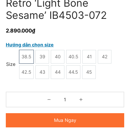
Retro ‘Light Bone
Sesame’ IB4503-072
2.890.000
₫
Hướng dẫn chọn size
38.5
39
40
40.5
41
42
Size
42.5
43
44
44.5
45
Mua Ngay