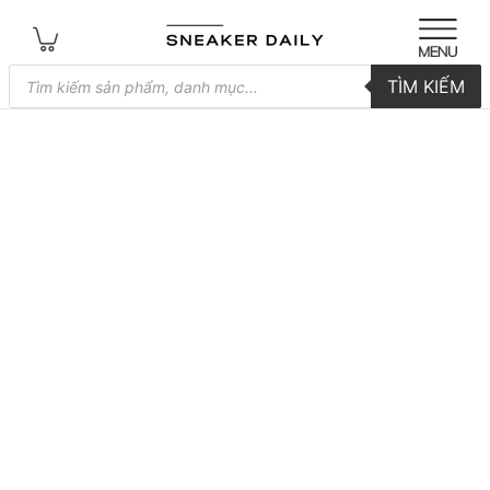
Tìm
TÌM KIẾM
kiếm
sản
phẩm