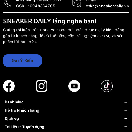
CSKH:
0948334705
cskh@sneakerdaily.vn
SNEAKER DAILY lắng nghe bạn!
Chúng tôi luôn trân trọng và mong đợi nhận được mọi ý kiến đóng
góp từ khách hàng để có thể nâng cấp trải nghiệm dịch vụ và sản
phẩm tốt hơn nữa.
Gửi Ý Kiến
Danh Mục
Sneaker
Hỗ trợ khách hàng
Giày Bóng Rổ
FAQs & Help
Dịch vụ
Giày Nike
Về Fundiin
Tạp chí
Tài liệu - Tuyển dụng