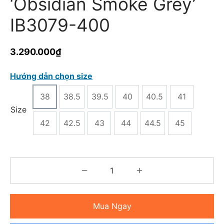
‘Obsidian Smoke Grey’
IB3079-400
3.290.000
₫
Hướng dẫn chọn size
38
38.5
39.5
40
40.5
41
Size
42
42.5
43
44
44.5
45
Mua Ngay