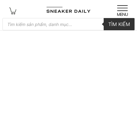
Tìm
TÌM KIẾM
kiếm
sản
phẩm