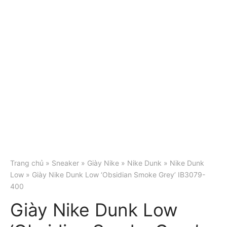
Trang chủ
»
Sneaker
»
Giày Nike
»
Nike Dunk
»
Nike Dunk
Low
» Giày Nike Dunk Low ‘Obsidian Smoke Grey’ IB3079-
400
Giày Nike Dunk Low