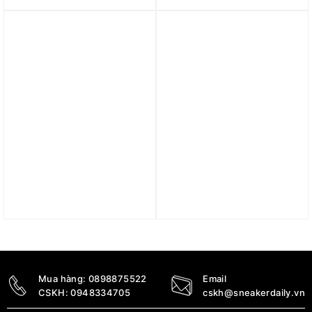
Denim Turquoise
Low Premium ‘Lilac
HF5441-001
Bloom’ FB7910-500
3.090.000
₫
3.890.000
₫
Trả góp 0%
Trả góp 0%
Giày Nike Dunk Low
Giày Nike Dunk Low
Green Strike HV0842-
Retro ‘Redwood’
133
DV0833-115
2.690.000
₫
2.590.000
₫
Mua hàng:
0898875522
Email
CSKH:
0948334705
cskh@sneakerdaily.vn