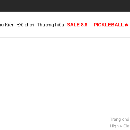
hụ Kiện
Đồ chơi
Thương hiệu
SALE 8.8
PICKLEBALL🔥
Trang chủ
High
» Già