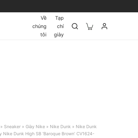
Về
Tạp
chúng
chí
tôi
giày
»
Sneaker
»
Giày Nike
»
Nike Dunk
»
Nike Dunk
y Nike Dunk High SB ‘Baroque Brown’ CV1624-