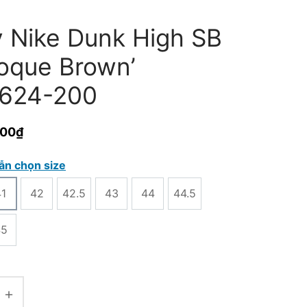
y Nike Dunk High SB
roque Brown’
624-200
000
₫
ẫn chọn size
41
42
42.5
43
44
44.5
45