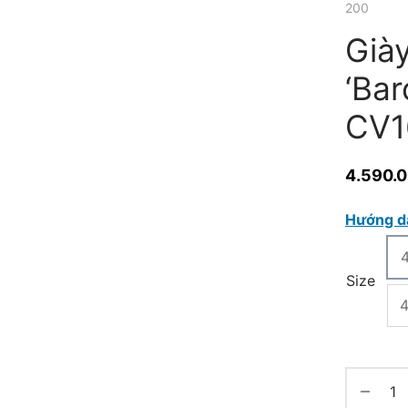
200
Già
‘Ba
CV1
4.590.
Hướng d
Size