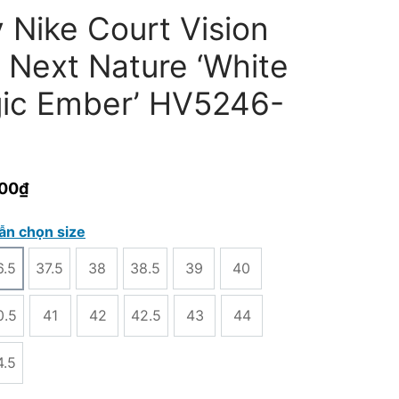
 Nike Court Vision
 Next Nature ‘White
ic Ember’ HV5246-
000
₫
ẫn chọn size
6.5
37.5
38
38.5
39
40
0.5
41
42
42.5
43
44
4.5