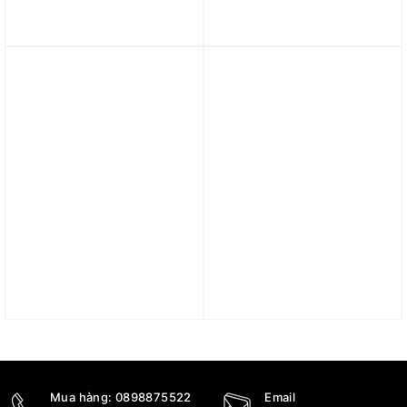
Giày (WMNS) Nike Air
Giày Nike Dunk Low
Max DN ‘Light Orewood
Disrupt 2 For Native
Brown’ FJ3145-101
American Heritage
FN8917-141
4.090.000
₫
4.890.000
₫
Trả góp 0%
Trả góp 0%
Giày Nike Air Force 1
Giày Nike BLAZER MID
Sage Low LX ‘Cream’
77 – ‘LX Black’ CZ4627-
CI3482-200
001
4.800.000
₫
2.590.000
₫
Mua hàng:
0898875522
Email