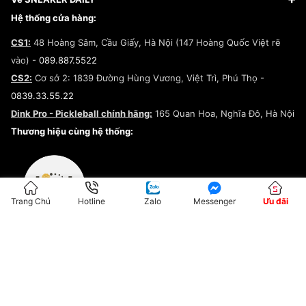
Giày Peak
Chính sách đổi trả/Hoàn tiền
Tuyển dụng
Câu chuyện về SNEAKER DAILY
Hệ thống cửa hàng:
Lego
Chính sách giao hàng/Kiểm hàng
Đăng ký Cộng Tác Viên Bán Hàng
Cam kết mua sắm
CS1:
48 Hoàng Sâm, Cầu Giấy, Hà Nội (147 Hoàng Quốc Việt rẽ
Chính sách bảo hành
Hợp tác NCC
vào) -
089.887.5522
Chính sách thanh toán
Chính sách đại lý
CS2:
Cơ sở 2: 1839 Đường Hùng Vương, Việt Trì, Phú Thọ -
Điều khoản dịch vụ
0839.33.55.22
Chính sách bảo mật
Dink Pro - Pickleball chính hãng:
165 Quan Hoa, Nghĩa Đô, Hà Nội
Kiểm tra tình trạng đơn hàng
Thương hiệu cùng hệ thống:
Trang Chủ
Hotline
Zalo
Messenger
Ưu đãi
ĐKKD:01G8033450 - Cấp ngày: 04/05/2023 - Nơi cấp: Hà Nội
Hộ Kinh Doanh Đại Lý Sneaker MST: 8828563711-001