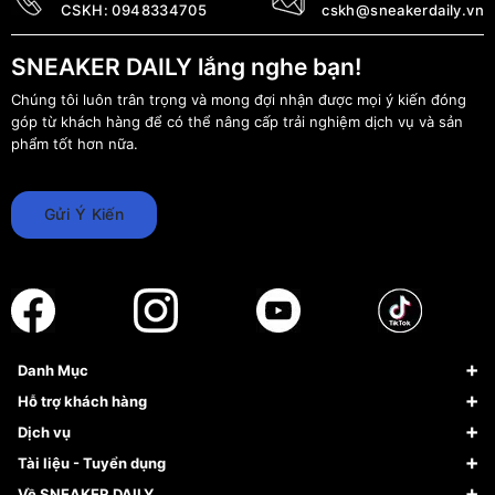
CSKH:
0948334705
cskh@sneakerdaily.vn
SNEAKER DAILY lắng nghe bạn!
Chúng tôi luôn trân trọng và mong đợi nhận được mọi ý kiến đóng
góp từ khách hàng để có thể nâng cấp trải nghiệm dịch vụ và sản
phẩm tốt hơn nữa.
Gửi Ý Kiến
Danh Mục
Sneaker
Hỗ trợ khách hàng
Giày Bóng Rổ
FAQs & Help
Dịch vụ
Giày Nike
Về Fundiin
Tạp chí
Tài liệu - Tuyển dụng
Giày Adidas
Hướng dẫn thanh toán trả sau qua Fundiin
Dịch vụ ký gửi
Đăng ký bản quyền
Về SNEAKER DAILY