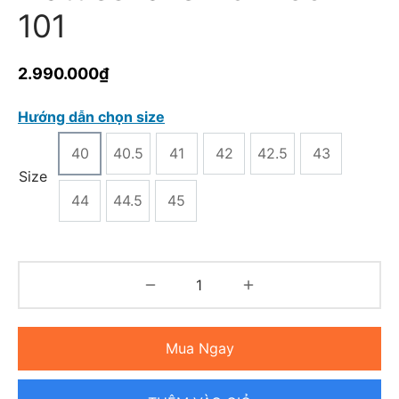
101
2.990.000
₫
Hướng dẫn chọn size
40
40.5
41
42
42.5
43
Size
44
44.5
45
Mua Ngay