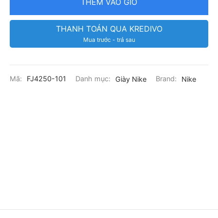
THÊM VÀO GIỎ
THANH TOÁN QUA KREDIVO
Mua trước - trả sau
Mã:
FJ4250-101
Danh mục:
Giày Nike
Brand:
Nike