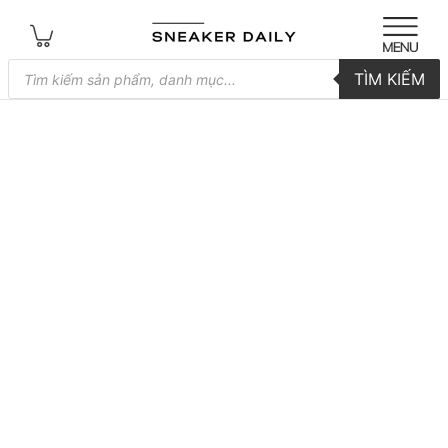
Tìm
TÌM KIẾM
kiếm
sản
phẩm