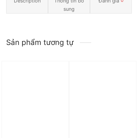
Description
Thông tin bổ
Đánh giá
0
sung
Sản phẩm tương tự
Trả góp 0%
Trả góp 0%