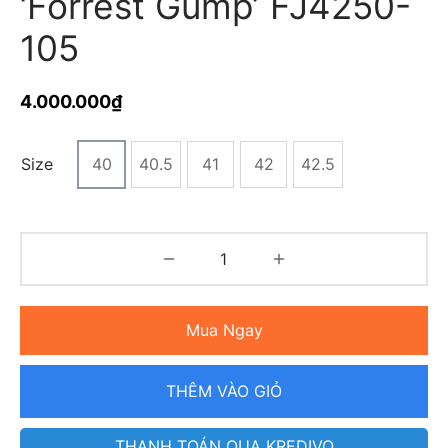
‘Forrest Gump’ FJ4250-
105
4.000.000
₫
Size
40
40.5
41
42
42.5
Mua Ngay
THÊM VÀO GIỎ
THANH TOÁN QUA KREDIVO