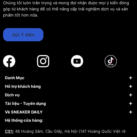
Chúng tôi luôn trân trọng và mong đợi nhận được mọi ý kiến đóng
góp từ khách hàng để có thể nâng cấp trải nghiệm dịch vụ và sản
phẩm tốt hơn nữa.
Gửi Ý Kiến
Danh Mục
Sneaker
Hỗ trợ khách hàng
Giày Bóng Rổ
FAQs & Help
Dịch vụ
Giày Nike
Về Fundiin
Tạp chí
Tài liệu - Tuyển dụng
Giày Adidas
Hướng dẫn thanh toán trả sau qua Fundiin
Dịch vụ ký gửi
Đăng ký bản quyền
Về SNEAKER DAILY
Giày Peak
Chính sách đổi trả/Hoàn tiền
Tuyển dụng
Câu chuyện về SNEAKER DAILY
Hệ thống cửa hàng:
Lego
Chính sách giao hàng/Kiểm hàng
Đăng ký Cộng Tác Viên Bán Hàng
Cam kết mua sắm
CS1:
48 Hoàng Sâm, Cầu Giấy, Hà Nội (147 Hoàng Quốc Việt rẽ
Chính sách bảo hành
Hợp tác NCC