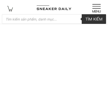
Tìm
TÌM KIẾM
kiếm
sản
phẩm