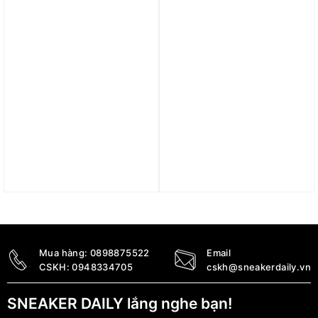
2.590.000
₫
Trả góp 0%
Trả góp 0%
Giày Nike Book 1 EP ‘The
Giày Nike Book 1 EP
Nightmare Before
‘Haven’ FJ4250-001
Christmas’ FJ4250-102
3.690.000
₫
3.990.000
₫
Mua hàng:
0898875522
Email
CSKH:
0948334705
cskh@sneakerdaily.vn
SNEAKER DAILY lắng nghe bạn!