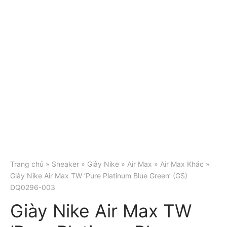
Trang chủ
»
Sneaker
»
Giày Nike
»
Air Max
»
Air Max Khác
»
Giày Nike Air Max TW ‘Pure Platinum Blue Green’ (GS)
DQ0296-003
Giày Nike Air Max TW