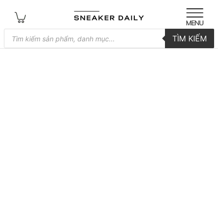
Tìm
TÌM KIẾM
kiếm
sản
phẩm