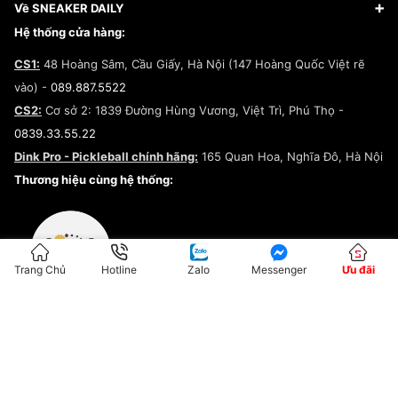
Giày Adidas
Hướng dẫn thanh toán trả sau qua Fundiin
Dịch vụ ký gửi
Đăng ký bản quyền
Về SNEAKER DAILY
Giày Peak
Chính sách đổi trả/Hoàn tiền
Tuyển dụng
Câu chuyện về SNEAKER DAILY
Hệ thống cửa hàng:
Lego
Chính sách giao hàng/Kiểm hàng
Đăng ký Cộng Tác Viên Bán Hàng
Cam kết mua sắm
CS1:
48 Hoàng Sâm, Cầu Giấy, Hà Nội (147 Hoàng Quốc Việt rẽ
Chính sách bảo hành
Hợp tác NCC
vào) -
089.887.5522
Chính sách thanh toán
Chính sách đại lý
CS2:
Cơ sở 2: 1839 Đường Hùng Vương, Việt Trì, Phú Thọ -
Điều khoản dịch vụ
0839.33.55.22
Chính sách bảo mật
Dink Pro - Pickleball chính hãng:
165 Quan Hoa, Nghĩa Đô, Hà Nội
Kiểm tra tình trạng đơn hàng
Thương hiệu cùng hệ thống:
Trang Chủ
Hotline
Zalo
Messenger
Ưu đãi
ĐKKD:01G8033450 - Cấp ngày: 04/05/2023 - Nơi cấp: Hà Nội