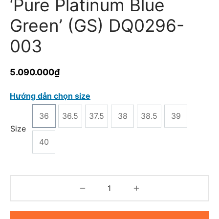
‘Pure Platinum Blue
Green’ (GS) DQ0296-
003
5.090.000
₫
Hướng dẫn chọn size
36
36.5
37.5
38
38.5
39
Size
40