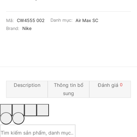
Mã:
CW4555 002
Danh mục:
Air Max SC
Brand:
Nike
Description
Thông tin bổ
Đánh giá
0
sung
Tìm
kiếm