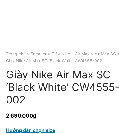
Trang chủ
»
Sneaker
»
Giày Nike
»
Air Max
»
Air Max SC
»
Giày Nike Air Max SC ‘Black White’ CW4555-002
Giày Nike Air Max SC
‘Black White’ CW4555-
002
2.690.000
₫
Hướng dẫn chọn size