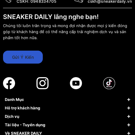
CSKH:
0948334705
cskh@sneakerdaily.vn
SNEAKER DAILY lắng nghe bạn!
Chúng tôi luôn trân trọng và mong đợi nhận được mọi ý kiến đóng
góp từ khách hàng để có thể nâng cấp trải nghiệm dịch vụ và sản
phẩm tốt hơn nữa.
Gửi Ý Kiến
Danh Mục
Sneaker
Hỗ trợ khách hàng
Giày Bóng Rổ
FAQs & Help
Dịch vụ
Giày Nike
Về Fundiin
Tạp chí
Tài liệu - Tuyển dụng
Giày Adidas
Hướng dẫn thanh toán trả sau qua Fundiin
Dịch vụ ký gửi
Đăng ký bản quyền
Về SNEAKER DAILY