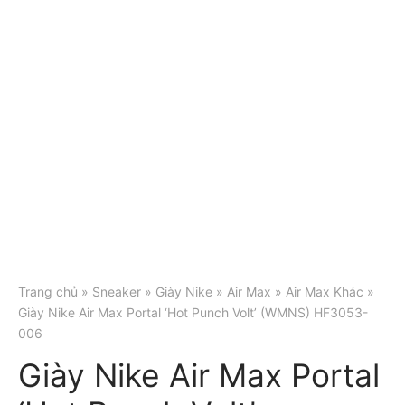
Trang chủ
»
Sneaker
»
Giày Nike
»
Air Max
»
Air Max Khác
»
Giày Nike Air Max Portal ‘Hot Punch Volt’ (WMNS) HF3053-
006
Giày Nike Air Max Portal