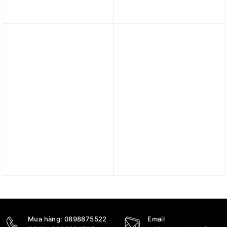
‘White’ DM9538-104
Waffle Debut DH9523-
100
2.090.000
₫
3.290.000
₫
2.890.000
₫
Trả góp 0%
Trả góp 0%
Giày Nike Air Max DN
Giày Nike Air Max Solo
‘Barely Volt’ HJ9636-701
‘Electric Yellow’ (WMNS)
FN0784-100
4.200.000
₫
3.890.000
₫
Mua hàng:
0898875522
Email