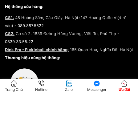
Giày Peak
Chính sách đổi trả/Hoàn tiền
Tuyển dụng
Câu chuyện về SNEAKER DAILY
Hệ thống cửa hàng:
Lego
Chính sách giao hàng/Kiểm hàng
Đăng ký Cộng Tác Viên Bán Hàng
Cam kết mua sắm
CS1:
48 Hoàng Sâm, Cầu Giấy, Hà Nội (147 Hoàng Quốc Việt rẽ
Chính sách bảo hành
Hợp tác NCC
vào) -
089.887.5522
Chính sách thanh toán
Chính sách đại lý
CS2:
Cơ sở 2: 1839 Đường Hùng Vương, Việt Trì, Phú Thọ -
Điều khoản dịch vụ
0839.33.55.22
Chính sách bảo mật
Dink Pro - Pickleball chính hãng:
165 Quan Hoa, Nghĩa Đô, Hà Nội
Kiểm tra tình trạng đơn hàng
Thương hiệu cùng hệ thống:
Trang Chủ
Hotline
Zalo
Messenger
Ưu đãi
ĐKKD:01G8033450 - Cấp ngày: 04/05/2023 - Nơi cấp: Hà Nội
Hộ Kinh Doanh Đại Lý Sneaker MST: 8828563711-001