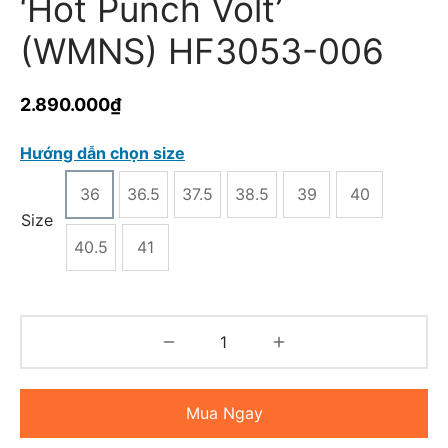
‘Hot Punch Volt’
(WMNS) HF3053-006
2.890.000
₫
Hướng dẫn chọn size
36
36.5
37.5
38.5
39
40
Size
40.5
41
Mua Ngay