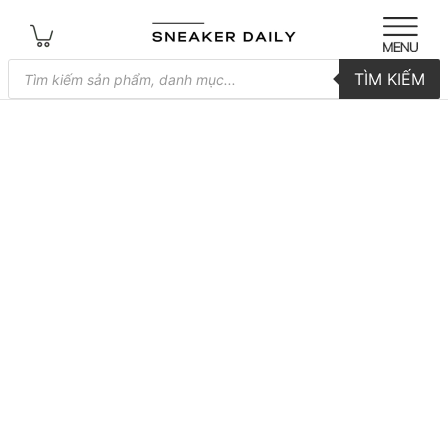
Tìm
TÌM KIẾM
kiếm
sản
phẩm