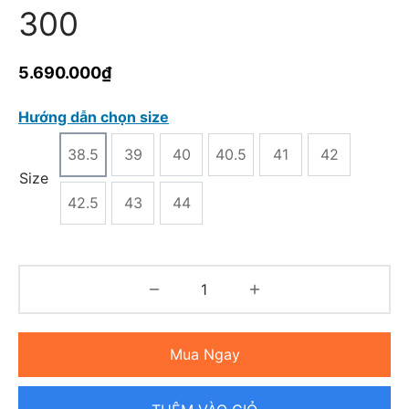
300
5.690.000
₫
Hướng dẫn chọn size
38.5
39
40
40.5
41
42
Size
42.5
43
44
Mua Ngay