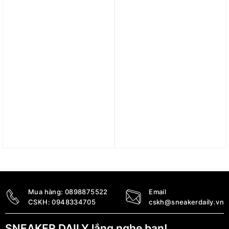
4.490.000
₫
4.890.000
₫
Trả góp 0%
Trả góp 0%
Giày Nike Air Max Plus
Giày Nike Air Max Alpha
‘Pure Platinum Court
Trainer 5 ‘Cobblestone
Blue’ FN6949-001
Crimson Gum’ DM0829-
006
4.690.000
₫
2.490.000
₫
Mua hàng:
0898875522
Email
CSKH:
0948334705
cskh@sneakerdaily.vn
SNEAKER DAILY lắng nghe bạn!