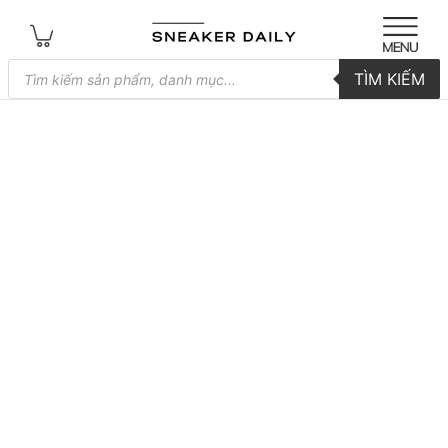
Tìm
TÌM KIẾM
kiếm
sản
phẩm