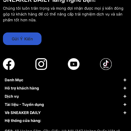
Chúng tôi luôn trân trọng và mong đợi nhận được mọi ý kiến đóng
góp từ khách hàng để có thể nâng cấp trải nghiệm dịch vụ và sản
phẩm tốt hơn nữa.
Gửi Ý Kiến
Danh Mục
Sneaker
Hỗ trợ khách hàng
Giày Bóng Rổ
FAQs & Help
Dịch vụ
Giày Nike
Về Fundiin
Tạp chí
Tài liệu - Tuyển dụng
Giày Adidas
Hướng dẫn thanh toán trả sau qua Fundiin
Dịch vụ ký gửi
Đăng ký bản quyền
Về SNEAKER DAILY
Giày Peak
Chính sách đổi trả/Hoàn tiền
Tuyển dụng
Câu chuyện về SNEAKER DAILY
Hệ thống cửa hàng:
Lego
Chính sách giao hàng/Kiểm hàng
Đăng ký Cộng Tác Viên Bán Hàng
Cam kết mua sắm