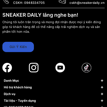
CSKH:
0948334705
cskh@sneakerdaily.vn
SNEAKER DAILY lắng nghe bạn!
Chúng tôi luôn trân trọng và mong đợi nhận được mọi ý kiến đóng
góp từ khách hàng để có thể nâng cấp trải nghiệm dịch vụ và sản
phẩm tốt hơn nữa.
Gửi Ý Kiến
Danh Mục
Sneaker
Hỗ trợ khách hàng
Giày Bóng Rổ
FAQs & Help
Dịch vụ
Giày Nike
Về Fundiin
Tạp chí
Tài liệu - Tuyển dụng
Giày Adidas
Hướng dẫn thanh toán trả sau qua Fundiin
Dịch vụ ký gửi
Đăng ký bản quyền