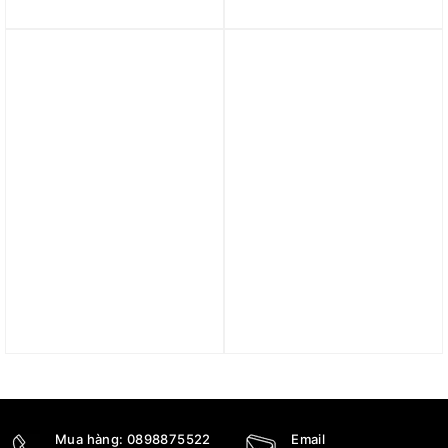
‘Desert Khaki’ FQ7860-
Sunder Max ‘Fuchsia
200
Flash’ FZ2068-600
4.990.000
₫
4.390.000
₫
Trả góp 0%
Trả góp 0%
Giày nam Nike Air
Giày Nike Air Max DN8
Monarch IV ‘White Varsity
‘Snakeskin’ HV8476-300
Red’ 416355-101
5.690.000
₫
4.590.000
₫
3.090.000
₫
Mua hàng:
0898875522
Email