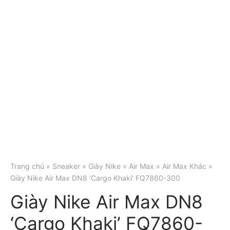
Trang chủ
»
Sneaker
»
Giày Nike
»
Air Max
»
Air Max Khác
»
Giày Nike Air Max DN8 ‘Cargo Khaki’ FQ7860-300
Giày Nike Air Max DN8
‘Cargo Khaki’ FQ7860-