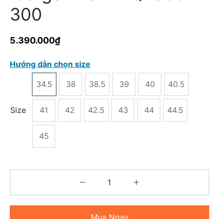
300
5.390.000
₫
Hướng dẫn chọn size
34.5
38
38.5
39
40
40.5
Size
41
42
42.5
43
44
44.5
45
Mua Ngay