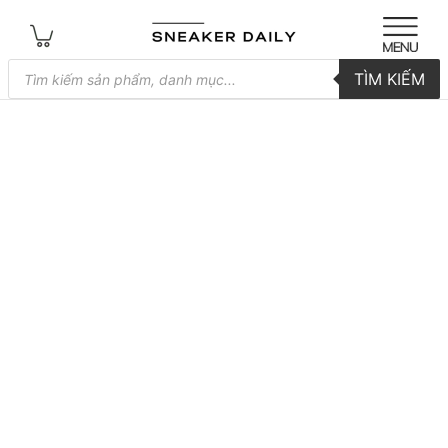
Tìm
TÌM KIẾM
kiếm
sản
phẩm