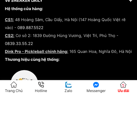
Về SNEAKER DAILY
Giày Peak
Chính sách đổi trả/Hoàn tiền
Tuyển dụng
Câu chuyện về SNEAKER DAILY
Hệ thống cửa hàng:
Lego
Chính sách giao hàng/Kiểm hàng
Đăng ký Cộng Tác Viên Bán Hàng
Cam kết mua sắm
CS1:
48 Hoàng Sâm, Cầu Giấy, Hà Nội (147 Hoàng Quốc Việt rẽ
Chính sách bảo hành
Hợp tác NCC
vào) -
089.887.5522
Chính sách thanh toán
Chính sách đại lý
CS2:
Cơ sở 2: 1839 Đường Hùng Vương, Việt Trì, Phú Thọ -
Điều khoản dịch vụ
0839.33.55.22
Chính sách bảo mật
Dink Pro - Pickleball chính hãng:
165 Quan Hoa, Nghĩa Đô, Hà Nội
Kiểm tra tình trạng đơn hàng
Thương hiệu cùng hệ thống:
Trang Chủ
Hotline
Zalo
Messenger
Ưu đãi
ĐKKD:01G8033450 - Cấp ngày: 04/05/2023 - Nơi cấp: Hà Nội
Hộ Kinh Doanh Đại Lý Sneaker MST: 8828563711-001