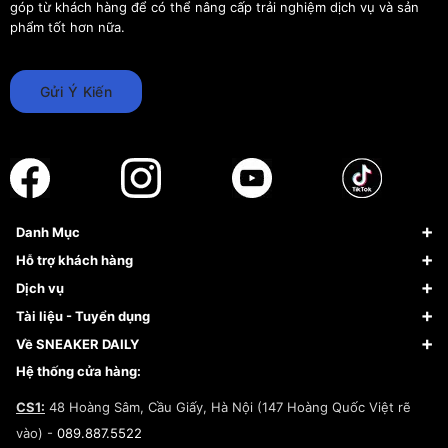
góp từ khách hàng để có thể nâng cấp trải nghiệm dịch vụ và sản
phẩm tốt hơn nữa.
Gửi Ý Kiến
Danh Mục
Sneaker
Hỗ trợ khách hàng
Giày Bóng Rổ
FAQs & Help
Dịch vụ
Giày Nike
Về Fundiin
Tạp chí
Tài liệu - Tuyển dụng
Giày Adidas
Hướng dẫn thanh toán trả sau qua Fundiin
Dịch vụ ký gửi
Đăng ký bản quyền
Về SNEAKER DAILY
Giày Peak
Chính sách đổi trả/Hoàn tiền
Tuyển dụng
Câu chuyện về SNEAKER DAILY
Hệ thống cửa hàng:
Lego
Chính sách giao hàng/Kiểm hàng
Đăng ký Cộng Tác Viên Bán Hàng
Cam kết mua sắm
CS1:
48 Hoàng Sâm, Cầu Giấy, Hà Nội (147 Hoàng Quốc Việt rẽ
Chính sách bảo hành
Hợp tác NCC
vào) -
089.887.5522
Chính sách thanh toán
Chính sách đại lý