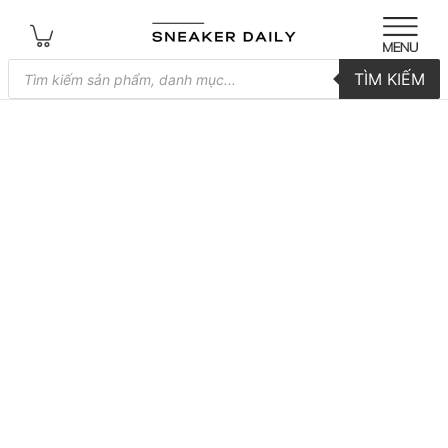
Tìm
TÌM KIẾM
kiếm
sản
phẩm