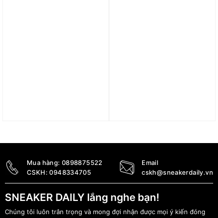
Giày (WMNS) Nike Air
Giày Thể Thao Nữ Nike
Max Scorpion FK ‘Black
Air Max Solo FN0784-101
Metallic Silver’ HJ3487-
3.490.000
₫
001
6.390.000
₫
Mua hàng:
0898875522
Email
CSKH:
0948334705
cskh@sneakerdaily.vn
SNEAKER DAILY lắng nghe bạn!
Chúng tôi luôn trân trọng và mong đợi nhận được mọi ý kiến đóng