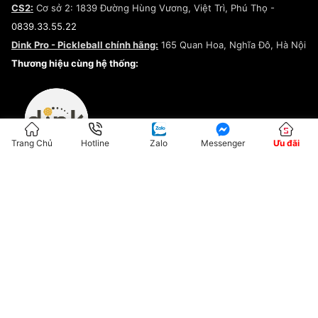
CS2:
Cơ sở 2: 1839 Đường Hùng Vương, Việt Trì, Phú Thọ -
Điều khoản dịch vụ
0839.33.55.22
Chính sách bảo mật
Dink Pro - Pickleball chính hãng:
165 Quan Hoa, Nghĩa Đô, Hà Nội
Kiểm tra tình trạng đơn hàng
Thương hiệu cùng hệ thống:
Trang Chủ
Hotline
Zalo
Messenger
Ưu đãi
ĐKKD:01G8033450 - Cấp ngày: 04/05/2023 - Nơi cấp: Hà Nội
Hộ Kinh Doanh Đại Lý Sneaker MST: 8828563711-001