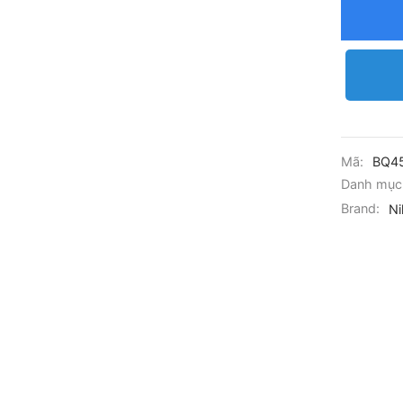
Mã:
BQ4
Danh mục
Brand:
Ni