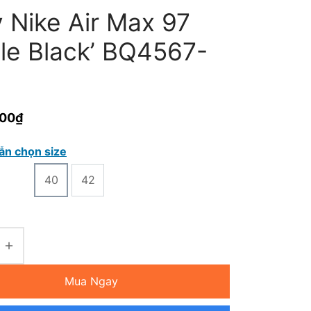
 Nike Air Max 97
ple Black’ BQ4567-
000
₫
ẫn chọn size
40
42
Mua Ngay