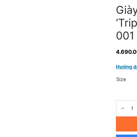
Giày
‘Tri
001
4.690.
Hướng d
Size