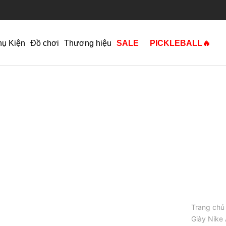
hụ Kiện
Đồ chơi
Thương hiệu
SALE
PICKLEBALL🔥
Trang chủ
Giày Nike 