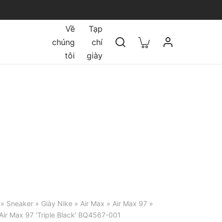
Về
Tạp
chúng
chí
tôi
giày
»
Sneaker
»
Giày Nike
»
Air Max
»
Air Max 97
»
Air Max 97 ‘Triple Black’ BQ4567-001