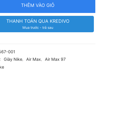
THÊM VÀO GIỎ
THANH TOÁN QUA KREDIVO
Mua trước - trả sau
567-001
:
Giày Nike
,
Air Max
,
Air Max 97
ke