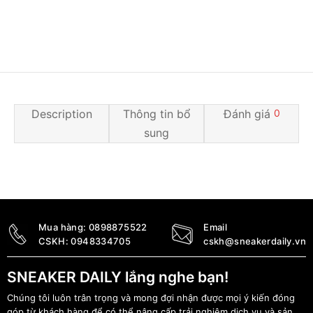
Description
Thông tin bổ
Đánh giá
0
sung
Mua hàng:
0898875522
Email
CSKH:
0948334705
cskh@sneakerdaily.vn
SNEAKER DAILY lắng nghe bạn!
Chúng tôi luôn trân trọng và mong đợi nhận được mọi ý kiến đóng
góp từ khách hàng để có thể nâng cấp trải nghiệm dịch vụ và sản