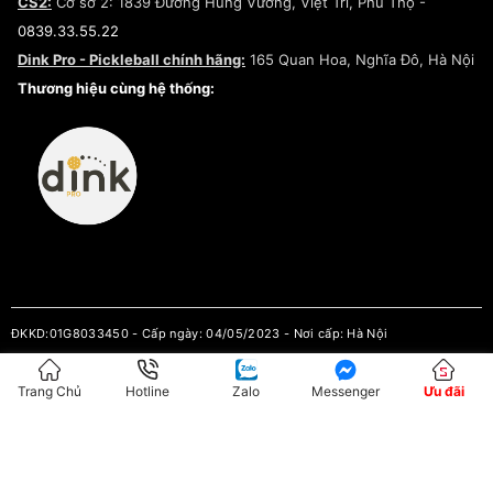
CS2:
Cơ sở 2: 1839 Đường Hùng Vương, Việt Trì, Phú Thọ -
Điều khoản dịch vụ
0839.33.55.22
Chính sách bảo mật
Dink Pro - Pickleball chính hãng:
165 Quan Hoa, Nghĩa Đô, Hà Nội
Kiểm tra tình trạng đơn hàng
Thương hiệu cùng hệ thống:
ĐKKD:01G8033450 - Cấp ngày: 04/05/2023 - Nơi cấp: Hà Nội
Hộ Kinh Doanh Đại Lý Sneaker MST: 8828563711-001
Trang Chủ
Hotline
Zalo
Messenger
Ưu đãi