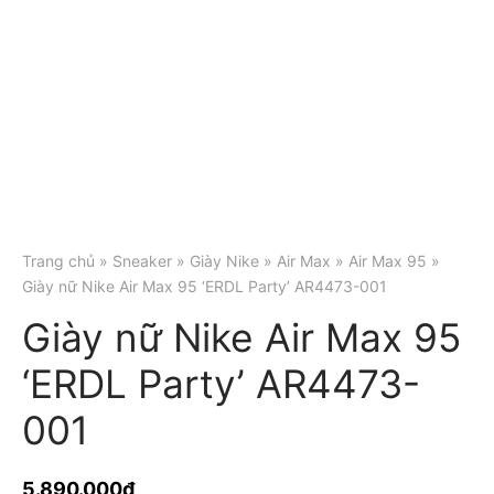
Trang chủ
»
Sneaker
»
Giày Nike
»
Air Max
»
Air Max 95
»
Giày nữ Nike Air Max 95 ‘ERDL Party’ AR4473-001
Giày nữ Nike Air Max 95
‘ERDL Party’ AR4473-
001
5.890.000
₫