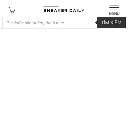
Tìm
TÌM KIẾM
kiếm
sản
phẩm