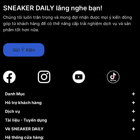
SNEAKER DAILY lắng nghe bạn!
Chúng tôi luôn trân trọng và mong đợi nhận được mọi ý kiến đóng
góp từ khách hàng để có thể nâng cấp trải nghiệm dịch vụ và sản
phẩm tốt hơn nữa.
Gửi Ý Kiến
Danh Mục
Sneaker
Hỗ trợ khách hàng
Giày Bóng Rổ
FAQs & Help
Dịch vụ
Giày Nike
Về Fundiin
Tạp chí
Tài liệu - Tuyển dụng
Giày Adidas
Hướng dẫn thanh toán trả sau qua Fundiin
Dịch vụ ký gửi
Đăng ký bản quyền
Về SNEAKER DAILY
Giày Peak
Chính sách đổi trả/Hoàn tiền
Tuyển dụng
Câu chuyện về SNEAKER DAILY
Hệ thống cửa hàng: