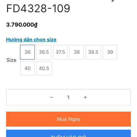
FD4328-109
3.790.000
₫
Hướng dẫn chọn size
36
36.5
37.5
38
38.5
39
Size
40
40.5
Mua Ngay