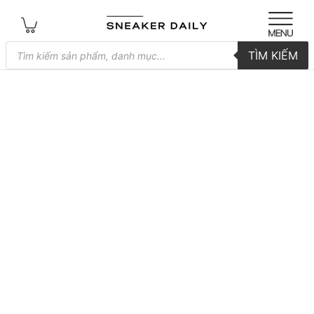
Tìm
TÌM KIẾM
kiếm
sản
phẩm