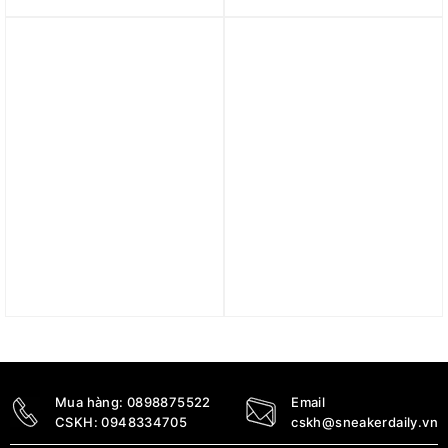
‘Cyber’ DM0029-107
‘Pink Volt’ (WMNS) (GS)
CT1030-100
3.590.000
₫
4.590.000
₫
Trả góp 0%
Trả góp 0%
Giày Nike Air Max 90
Giày Nike Air Max 90
‘Midnight Navy Gum’
LV8 ‘Hydrangeas’
FB9658-400
FD4328-113
4.890.000
₫
3.790.000
₫
Mua hàng:
0898875522
Email
CSKH:
0948334705
cskh@sneakerdaily.vn