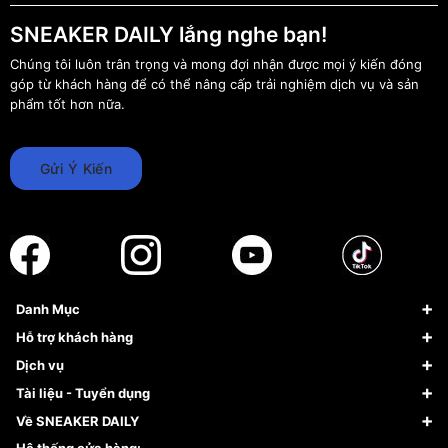
SNEAKER DAILY lắng nghe bạn!
Chúng tôi luôn trân trọng và mong đợi nhận được mọi ý kiến đóng
góp từ khách hàng để có thể nâng cấp trải nghiệm dịch vụ và sản
phẩm tốt hơn nữa.
Gửi Ý Kiến
Danh Mục
Sneaker
Hỗ trợ khách hàng
Giày Bóng Rổ
FAQs & Help
Dịch vụ
Giày Nike
Về Fundiin
Tạp chí
Tài liệu - Tuyển dụng
Giày Adidas
Hướng dẫn thanh toán trả sau qua Fundiin
Dịch vụ ký gửi
Đăng ký bản quyền
Về SNEAKER DAILY
Giày Peak
Chính sách đổi trả/Hoàn tiền
Tuyển dụng