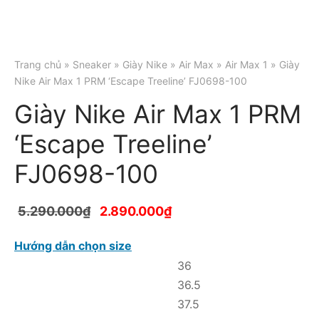
Trang chủ
»
Sneaker
»
Giày Nike
»
Air Max
»
Air Max 1
» Giày
Nike Air Max 1 PRM ‘Escape Treeline’ FJ0698-100
Giày Nike Air Max 1 PRM
‘Escape Treeline’
FJ0698-100
5.290.000
₫
2.890.000
₫
Hướng dẫn chọn size
36
36.5
37.5