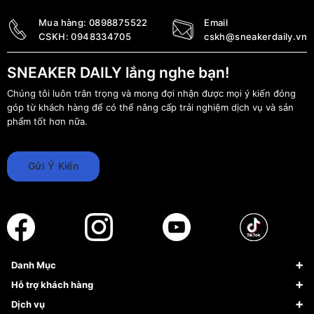
Mua hàng:
0898875522
Email
CSKH:
0948334705
cskh@sneakerdaily.vn
SNEAKER DAILY lắng nghe bạn!
Chúng tôi luôn trân trọng và mong đợi nhận được mọi ý kiến đóng
góp từ khách hàng để có thể nâng cấp trải nghiệm dịch vụ và sản
phẩm tốt hơn nữa.
Gửi Ý Kiến
Danh Mục
Sneaker
Hỗ trợ khách hàng
Giày Bóng Rổ
FAQs & Help
Dịch vụ