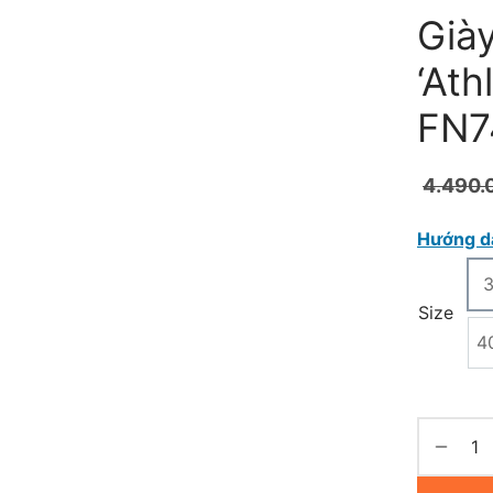
Giày
‘Ath
FN7
4.490.
Hướng d
Size
4