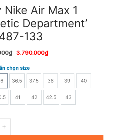
 Nike Air Max 1
letic Department’
487-133
000
₫
3.790.000
₫
ẫn chọn size
36
36.5
37.5
38
39
40
0.5
41
42
42.5
43