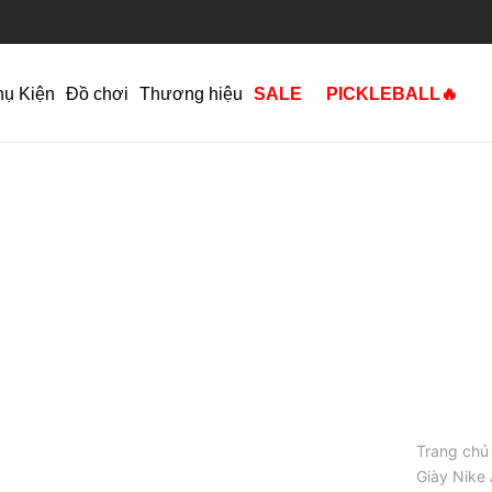
hụ Kiện
Đồ chơi
Thương hiệu
SALE
PICKLEBALL🔥
Trang chủ
Giày Nike 