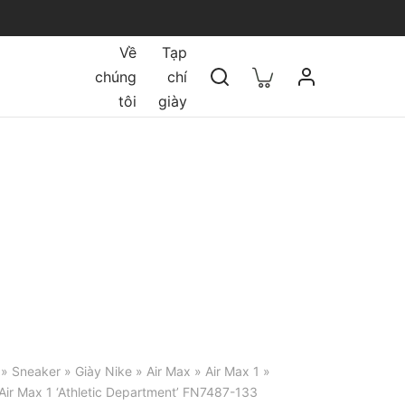
Về
Tạp
chúng
chí
tôi
giày
»
Sneaker
»
Giày Nike
»
Air Max
»
Air Max 1
»
Air Max 1 ‘Athletic Department’ FN7487-133