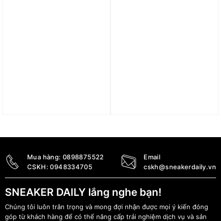
Giày Air Jordan 1 Mid
Giày Air Jordan 1 Mid
Chicago Black Toe
‘Neapolitan’ BQ6472-620
554724-069 / 554725-
3.590.000
₫
069
7.890.000
₫
Được xếp hạng
5 sao
Mua hàng:
0898875522
Email
CSKH:
0948334705
cskh@sneakerdaily.vn
SNEAKER DAILY lắng nghe bạn!
Chúng tôi luôn trân trọng và mong đợi nhận được mọi ý kiến đóng
góp từ khách hàng để có thể nâng cấp trải nghiệm dịch vụ và sản