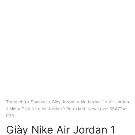
Trang chủ
»
Sneaker
»
Giày Jordan
»
Air Jordan 1
»
Air Jordan
1 Mid
» Giày Nike Air Jordan 1 Retro Mid ‘New Love’ 554724-
035
Giày Nike Air Jordan 1