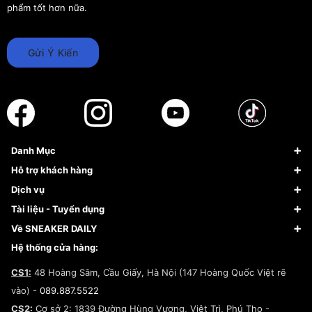
phẩm tốt hơn nữa.
Gửi Ý Kiến
Danh Mục
Sneaker
Hỗ trợ khách hàng
Giày Bóng Rổ
FAQs & Help
Dịch vụ
Giày Nike
Về Fundiin
Tạp chí
Tài liệu - Tuyển dụng
Giày Adidas
Hướng dẫn thanh toán trả sau qua Fundiin
Dịch vụ ký gửi
Đăng ký bản quyền
Về SNEAKER DAILY
Giày Peak
Chính sách đổi trả/Hoàn tiền
Tuyển dụng
Câu chuyện về SNEAKER DAILY
Hệ thống cửa hàng:
Lego
Chính sách giao hàng/Kiểm hàng
Đăng ký Cộng Tác Viên Bán Hàng
Cam kết mua sắm
CS1:
48 Hoàng Sâm, Cầu Giấy, Hà Nội (147 Hoàng Quốc Việt rẽ
Chính sách bảo hành
Hợp tác NCC
vào) -
089.887.5522
Chính sách thanh toán
Chính sách đại lý
CS2:
Cơ sở 2: 1839 Đường Hùng Vương, Việt Trì, Phú Thọ -