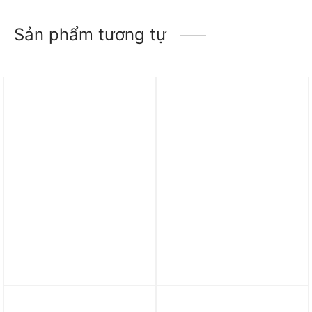
Sản phẩm tương tự
Trả góp 0%
Trả góp 0%
Giày nữ Nike Air Jordan 1
Giày Air Jordan 1 Mid SE
Mid ‘Light Smoke Grey’
‘Oxidized Green’ FQ7720-
(GS) 554725-078
103
6.890.000
₫
3.390.000
₫