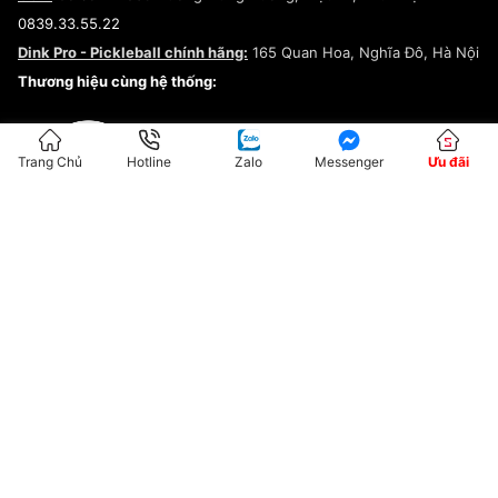
Điều khoản dịch vụ
0839.33.55.22
Chính sách bảo mật
Dink Pro - Pickleball chính hãng:
165 Quan Hoa, Nghĩa Đô, Hà Nội
Kiểm tra tình trạng đơn hàng
Thương hiệu cùng hệ thống:
Trang Chủ
Hotline
Zalo
Messenger
Ưu đãi
ĐKKD:01G8033450 - Cấp ngày: 04/05/2023 - Nơi cấp: Hà Nội
Hộ Kinh Doanh Đại Lý Sneaker MST: 8828563711-001