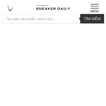
Tìm
TÌM KIẾM
kiếm
sản
phẩm