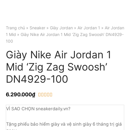
Trang chủ
»
Sneaker
»
Giày Jordan
»
Air Jordan 1
»
Air Jordan
1 Mid
» Giày Nike Air Jordan 1 Mid ‘Zig Zag Swoosh’ DN4929-
100
Giày Nike Air Jordan 1
Mid ‘Zig Zag Swoosh’
DN4929-100
6.290.000
₫
trên 5 dựa trên
2
đánh giá
VÌ SAO CHỌN sneakerdaily.vn?
Tặng phiếu bảo hiểm giày và vệ sinh giày 6 tháng trị giá