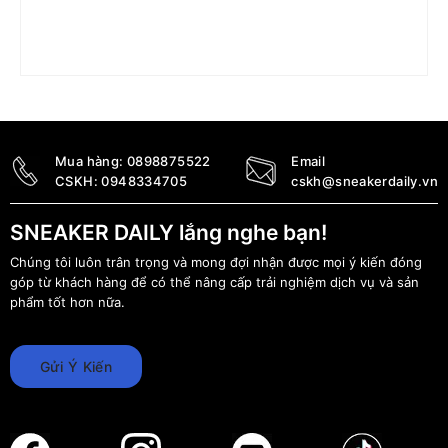
Giày Air Jordan 1 Mid ‘Desert’ (WMNS) BQ6472-103
4.790.000
₫
Mua hàng:
0898875522
Email
CSKH:
0948334705
cskh@sneakerdaily.vn
SNEAKER DAILY lắng nghe bạn!
Chúng tôi luôn trân trọng và mong đợi nhận được mọi ý kiến đóng
góp từ khách hàng để có thể nâng cấp trải nghiệm dịch vụ và sản
phẩm tốt hơn nữa.
Gửi Ý Kiến