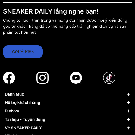
SNEAKER DAILY lắng nghe bạn!
Chúng tôi luôn trân trọng và mong đợi nhận được mọi ý kiến đóng
góp từ khách hàng để có thể nâng cấp trải nghiệm dịch vụ và sản
phẩm tốt hơn nữa.
Gửi Ý Kiến
Danh Mục
Sneaker
Hỗ trợ khách hàng
Giày Bóng Rổ
FAQs & Help
Dịch vụ
Giày Nike
Về Fundiin
Tạp chí
Tài liệu - Tuyển dụng
Giày Adidas
Hướng dẫn thanh toán trả sau qua Fundiin
Dịch vụ ký gửi
Đăng ký bản quyền
Về SNEAKER DAILY
Giày Peak
Chính sách đổi trả/Hoàn tiền