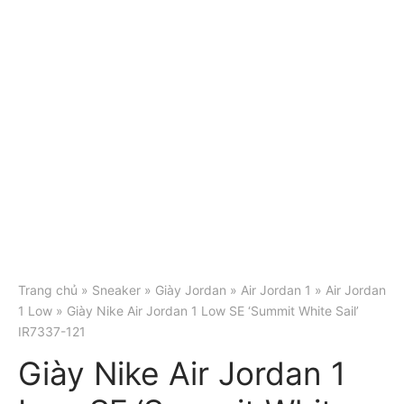
Trang chủ
»
Sneaker
»
Giày Jordan
»
Air Jordan 1
»
Air Jordan
1 Low
» Giày Nike Air Jordan 1 Low SE ‘Summit White Sail’
IR7337-121
Giày Nike Air Jordan 1