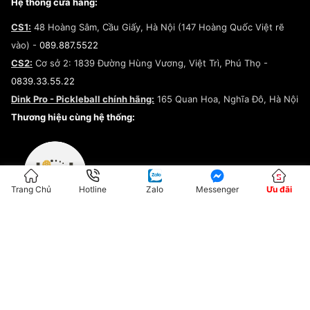
Tuyển dụng
Câu chuyện về SNEAKER DAILY
Hệ thống cửa hàng:
Lego
Chính sách giao hàng/Kiểm hàng
Đăng ký Cộng Tác Viên Bán Hàng
Cam kết mua sắm
CS1:
48 Hoàng Sâm, Cầu Giấy, Hà Nội (147 Hoàng Quốc Việt rẽ
Chính sách bảo hành
Hợp tác NCC
vào) -
089.887.5522
Chính sách thanh toán
Chính sách đại lý
CS2:
Cơ sở 2: 1839 Đường Hùng Vương, Việt Trì, Phú Thọ -
Điều khoản dịch vụ
0839.33.55.22
Chính sách bảo mật
Dink Pro - Pickleball chính hãng:
165 Quan Hoa, Nghĩa Đô, Hà Nội
Kiểm tra tình trạng đơn hàng
Thương hiệu cùng hệ thống:
Trang Chủ
Hotline
Zalo
Messenger
Ưu đãi
ĐKKD:01G8033450 - Cấp ngày: 04/05/2023 - Nơi cấp: Hà Nội
Hộ Kinh Doanh Đại Lý Sneaker MST: 8828563711-001