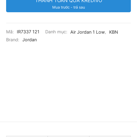
THANH TOÁN QUA KREDIVO
Mua trước - trả sau
Mã:
IR7337 121
Danh mục:
Air Jordan 1 Low
,
KBN
Brand:
Jordan