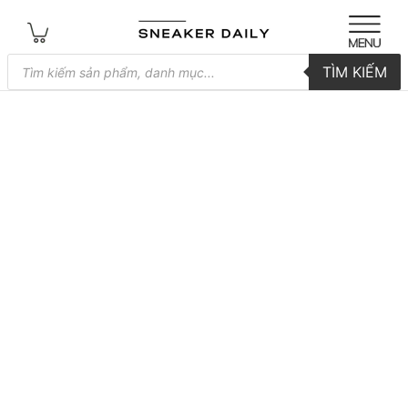
Tìm
TÌM KIẾM
kiếm
sản
phẩm