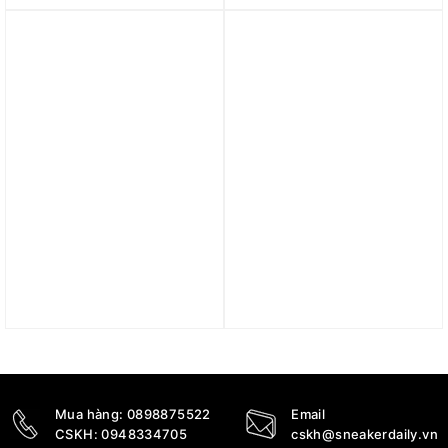
400
553560-414
12.890.000
₫
4.890.000
₫
Trả góp 0%
Trả góp 0%
Giày Air Jordan 1 Low
Giày Air Jordan 1 Retro
GS ‘Alternate Bred Toe’
Low OG SP x Travis
553560-066
Scott ‘Velvet Brown’
DM7866-202
4.890.000
₫
15.890.000
₫
Mua hàng:
0898875522
Email
CSKH:
0948334705
cskh@sneakerdaily.vn