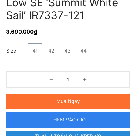
Low SE ‘Summit White
Sail’ IR7337-121
3.690.000
₫
Size
41
42
43
44
Mua Ngay
THÊM VÀO GIỎ