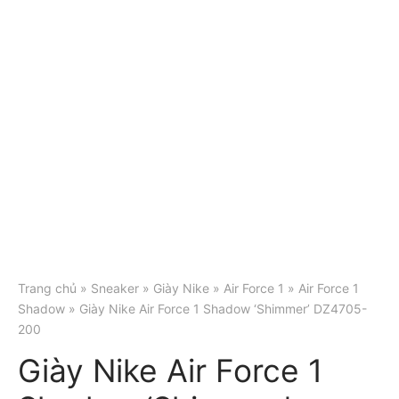
Trang chủ
»
Sneaker
»
Giày Nike
»
Air Force 1
»
Air Force 1
Shadow
» Giày Nike Air Force 1 Shadow ‘Shimmer’ DZ4705-
200
Giày Nike Air Force 1