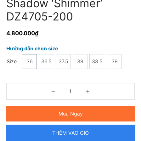
Shadow ‘Shimmer’
DZ4705-200
4.800.000
₫
Hướng dẫn chọn size
Size
36
36.5
37.5
38
38.5
39
Mua Ngay
THÊM VÀO GIỎ