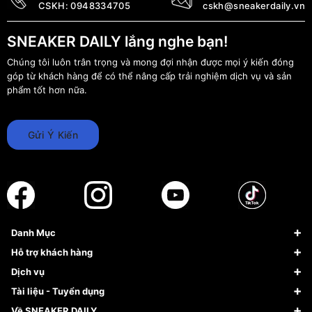
CSKH:
0948334705
cskh@sneakerdaily.vn
SNEAKER DAILY lắng nghe bạn!
Chúng tôi luôn trân trọng và mong đợi nhận được mọi ý kiến đóng
góp từ khách hàng để có thể nâng cấp trải nghiệm dịch vụ và sản
phẩm tốt hơn nữa.
Gửi Ý Kiến
Danh Mục
Sneaker
Hỗ trợ khách hàng
Giày Bóng Rổ
FAQs & Help
Dịch vụ
Giày Nike
Về Fundiin
Tạp chí
Tài liệu - Tuyển dụng
Giày Adidas
Hướng dẫn thanh toán trả sau qua Fundiin
Dịch vụ ký gửi
Đăng ký bản quyền
Về SNEAKER DAILY