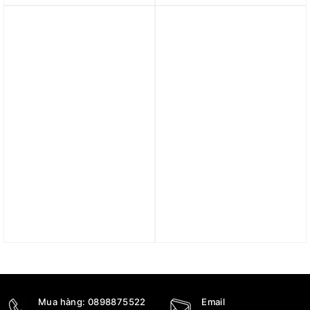
DV7449-100
001
4.890.000
₫
5.400.000
₫
Trả góp 0%
Trả góp 0%
Giày Nike Air Force 1
Giày Nike Air Force 1
Shadow ‘Sail Signal Blue
Shadow ‘White Electric
Green’ (WMNS) CI0919-
Green’ (WMNS) DD9684-
109
100
4.590.000
₫
4.590.000
₫
4.290.000
₫
Mua hàng:
0898875522
Email