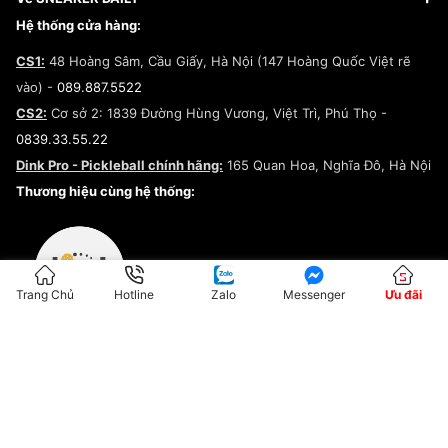
Giày Peak
Chính sách đổi trả/Hoàn tiền
Tuyển dụng
Câu chuyện về SNEAKER DAILY
Hệ thống cửa hàng:
Lego
Chính sách giao hàng/Kiểm hàng
Đăng ký Cộng Tác Viên Bán Hàng
Cam kết mua sắm
CS1:
48 Hoàng Sâm, Cầu Giấy, Hà Nội (147 Hoàng Quốc Việt rẽ
Chính sách bảo hành
Hợp tác NCC
vào) -
089.887.5522
Chính sách thanh toán
Chính sách đại lý
CS2:
Cơ sở 2: 1839 Đường Hùng Vương, Việt Trì, Phú Thọ -
Điều khoản dịch vụ
0839.33.55.22
Chính sách bảo mật
Dink Pro - Pickleball chính hãng:
165 Quan Hoa, Nghĩa Đô, Hà Nội
Kiểm tra tình trạng đơn hàng
Thương hiệu cùng hệ thống:
Trang Chủ
Hotline
Zalo
Messenger
Ưu đãi
ĐKKD:01G8033450 - Cấp ngày: 04/05/2023 - Nơi cấp: Hà Nội
Hộ Kinh Doanh Đại Lý Sneaker MST: 8828563711-001