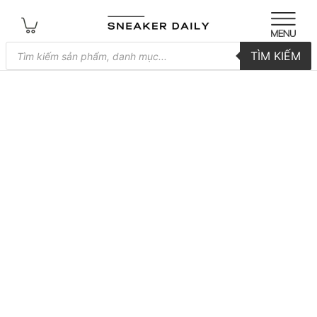
Tìm
TÌM KIẾM
kiếm
sản
phẩm