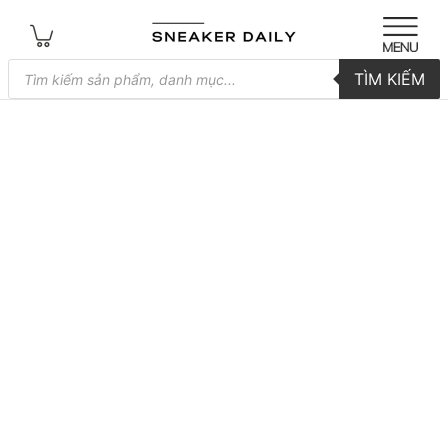
Tìm
TÌM KIẾM
kiếm
sản
phẩm