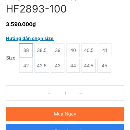
HF2893-100
3.590.000
₫
Hướng dẫn chọn size
38
38.5
39
40
40.5
41
Size
42
42.5
43
44
44.5
45
Mua Ngay