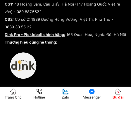
Đăng ký Cộng Tác Viên Bán Hàng
Cam kết mua sắm
CS1:
48 Hoàng Sâm, Cầu Giấy, Hà Nội (147 Hoàng Quốc Việt rẽ
Chính sách bảo hành
Hợp tác NCC
vào) -
089.887.5522
Chính sách thanh toán
Chính sách đại lý
CS2:
Cơ sở 2: 1839 Đường Hùng Vương, Việt Trì, Phú Thọ -
Điều khoản dịch vụ
0839.33.55.22
Chính sách bảo mật
Dink Pro - Pickleball chính hãng:
165 Quan Hoa, Nghĩa Đô, Hà Nội
Kiểm tra tình trạng đơn hàng
Thương hiệu cùng hệ thống:
Trang Chủ
Hotline
Zalo
Messenger
Ưu đãi
ĐKKD:01G8033450 - Cấp ngày: 04/05/2023 - Nơi cấp: Hà Nội
Hộ Kinh Doanh Đại Lý Sneaker MST: 8828563711-001