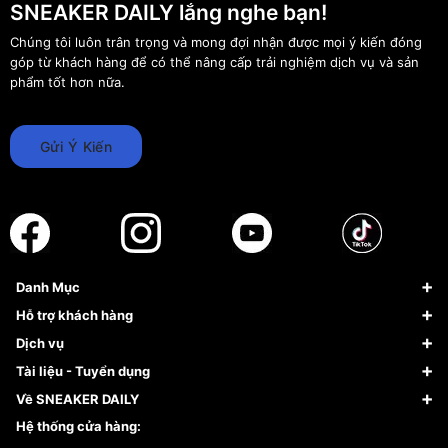
SNEAKER DAILY lắng nghe bạn!
Chúng tôi luôn trân trọng và mong đợi nhận được mọi ý kiến đóng
góp từ khách hàng để có thể nâng cấp trải nghiệm dịch vụ và sản
phẩm tốt hơn nữa.
Gửi Ý Kiến
Danh Mục
Sneaker
Hỗ trợ khách hàng
Giày Bóng Rổ
FAQs & Help
Dịch vụ
Giày Nike
Về Fundiin
Tạp chí
Tài liệu - Tuyển dụng
Giày Adidas
Hướng dẫn thanh toán trả sau qua Fundiin
Dịch vụ ký gửi
Đăng ký bản quyền
Về SNEAKER DAILY
Giày Peak
Chính sách đổi trả/Hoàn tiền
Tuyển dụng
Câu chuyện về SNEAKER DAILY
Hệ thống cửa hàng:
Lego
Chính sách giao hàng/Kiểm hàng