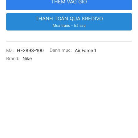
THÊM VÀO GIỎ
THANH TOÁN QUA KREDIVO
Mua trước - trả sau
Mã:
HF2893-100
Danh mục:
Air Force 1
Brand:
Nike