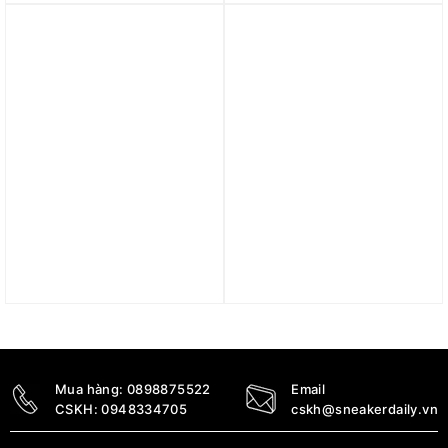
FJ4591-441
DX3141-861
4.490.000
₫
5.400.000
₫
Trả góp 0%
Trả góp 0%
Giày Nike Air Force 1 Mid
Giày Nike Air Force 1
’07 ‘Triple Black’
Low EMB ‘Salt Flats’
CW2289-001
DV0787-100
4.590.000
₫
4.290.000
₫
Mua hàng:
0898875522
Email
CSKH:
0948334705
cskh@sneakerdaily.vn