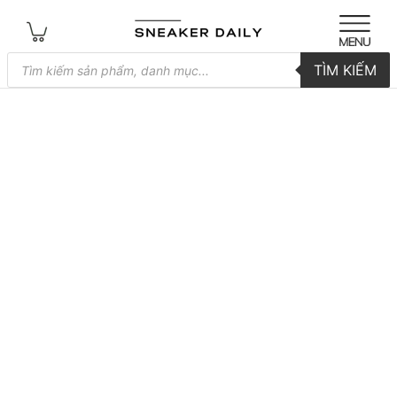
Tìm
TÌM KIẾM
kiếm
sản
phẩm