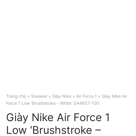
Trang chủ
»
Sneaker
»
Giày Nike
»
Air Force 1
» Giày Nike Air
Force 1 Low ‘Brushstroke – White’ DA4657-100
Giày Nike Air Force 1
Low ‘Brushstroke –