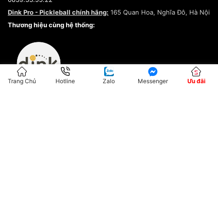
Chính sách bảo mật
Dink Pro - Pickleball chính hãng:
165 Quan Hoa, Nghĩa Đô, Hà Nội
Kiểm tra tình trạng đơn hàng
Thương hiệu cùng hệ thống:
Trang Chủ
Hotline
Zalo
Messenger
Ưu đãi
ĐKKD:01G8033450 - Cấp ngày: 04/05/2023 - Nơi cấp: Hà Nội
Hộ Kinh Doanh Đại Lý Sneaker MST: 8828563711-001