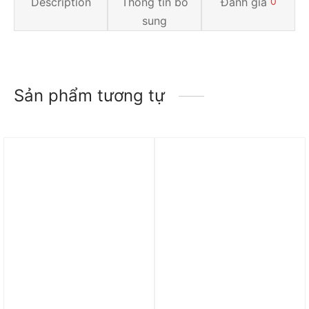
Description
Thông tin bổ
Đánh giá
0
sung
Sản phẩm tương tự
Trả góp 0%
Trả góp 0%