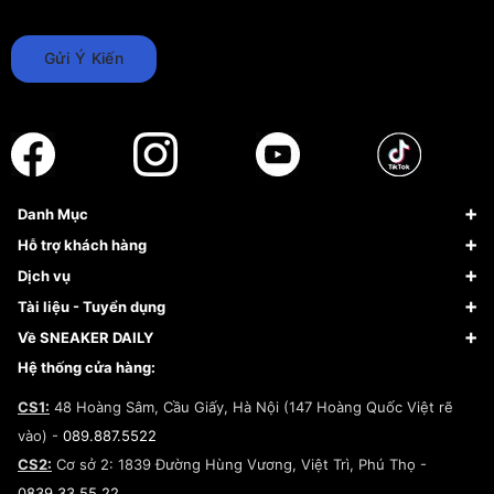
Gửi Ý Kiến
Danh Mục
Sneaker
Hỗ trợ khách hàng
Giày Bóng Rổ
FAQs & Help
Dịch vụ
Giày Nike
Về Fundiin
Tạp chí
Tài liệu - Tuyển dụng
Giày Adidas
Hướng dẫn thanh toán trả sau qua Fundiin
Dịch vụ ký gửi
Đăng ký bản quyền
Về SNEAKER DAILY
Giày Peak
Chính sách đổi trả/Hoàn tiền
Tuyển dụng
Câu chuyện về SNEAKER DAILY
Hệ thống cửa hàng:
Lego
Chính sách giao hàng/Kiểm hàng
Đăng ký Cộng Tác Viên Bán Hàng
Cam kết mua sắm
CS1:
48 Hoàng Sâm, Cầu Giấy, Hà Nội (147 Hoàng Quốc Việt rẽ
Chính sách bảo hành
Hợp tác NCC
vào) -
089.887.5522
Chính sách thanh toán
Chính sách đại lý
CS2:
Cơ sở 2: 1839 Đường Hùng Vương, Việt Trì, Phú Thọ -
Điều khoản dịch vụ
0839.33.55.22