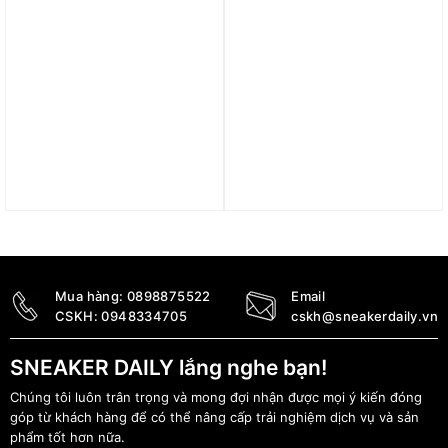
Giày Nike Air Force 1 LV8
Giày Nike Air Force 1
3 ‘Sea Glass’ FJ3289-001
Low ‘Vamps’ FJ4146-002
3.400.000
₫
3.090.000
₫
Mua hàng:
0898875522
Email
CSKH:
0948334705
cskh@sneakerdaily.vn
SNEAKER DAILY lắng nghe bạn!
Chúng tôi luôn trân trọng và mong đợi nhận được mọi ý kiến đóng
góp từ khách hàng để có thể nâng cấp trải nghiệm dịch vụ và sản
phẩm tốt hơn nữa.