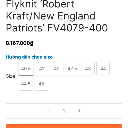
Flyknit ‘Robert
Kraft/New England
Patriots’ FV4079-400
8.167.000
₫
Hướng dẫn chọn size
40.5
41
42
42.5
43
44
Size
44.5
45