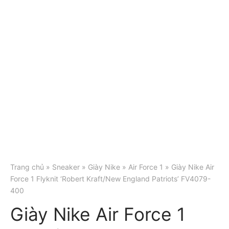
Trang chủ
»
Sneaker
»
Giày Nike
»
Air Force 1
» Giày Nike Air
Force 1 Flyknit ‘Robert Kraft/New England Patriots’ FV4079-
400
Giày Nike Air Force 1