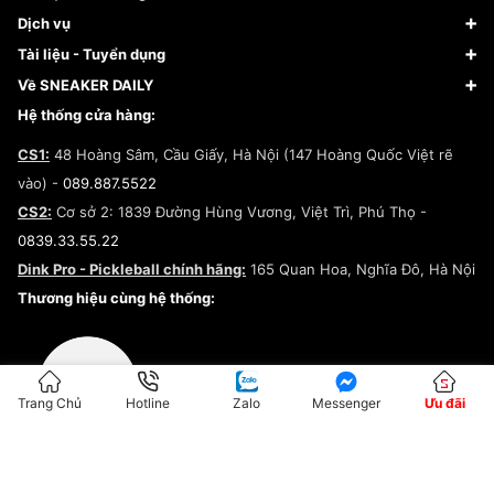
Giày Bóng Rổ
FAQs & Help
Dịch vụ
Giày Nike
Về Fundiin
Tạp chí
Tài liệu - Tuyển dụng
Giày Adidas
Hướng dẫn thanh toán trả sau qua Fundiin
Dịch vụ ký gửi
Đăng ký bản quyền
Về SNEAKER DAILY
Giày Peak
Chính sách đổi trả/Hoàn tiền
Tuyển dụng
Câu chuyện về SNEAKER DAILY
Hệ thống cửa hàng:
Lego
Chính sách giao hàng/Kiểm hàng
Đăng ký Cộng Tác Viên Bán Hàng
Cam kết mua sắm
CS1:
48 Hoàng Sâm, Cầu Giấy, Hà Nội (147 Hoàng Quốc Việt rẽ
Chính sách bảo hành
Hợp tác NCC
vào) -
089.887.5522
Chính sách thanh toán
Chính sách đại lý
CS2:
Cơ sở 2: 1839 Đường Hùng Vương, Việt Trì, Phú Thọ -
Điều khoản dịch vụ
0839.33.55.22
Chính sách bảo mật
Dink Pro - Pickleball chính hãng:
165 Quan Hoa, Nghĩa Đô, Hà Nội
Kiểm tra tình trạng đơn hàng
Thương hiệu cùng hệ thống:
Trang Chủ
Hotline
Zalo
Messenger
Ưu đãi