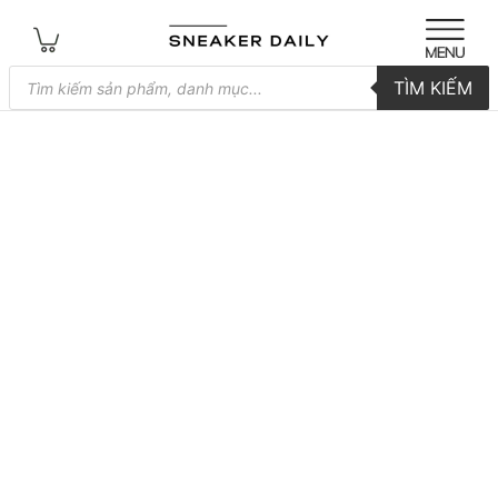
Tìm
TÌM KIẾM
kiếm
sản
phẩm