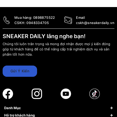
4.741.000
₫
3.290.000
₫
Mua hàng:
0898875522
Email
CSKH:
0948334705
cskh@sneakerdaily.vn
SNEAKER DAILY lắng nghe bạn!
Chúng tôi luôn trân trọng và mong đợi nhận được mọi ý kiến đóng
góp từ khách hàng để có thể nâng cấp trải nghiệm dịch vụ và sản
phẩm tốt hơn nữa.
Gửi Ý Kiến
Danh Mục
Sneaker
Hỗ trợ khách hàng