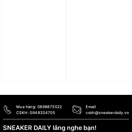
3.390.000
₫
Trả góp 0%
Trả góp 0%
Giày Nike Air Force 1
Giày Nike Air Force 1
High ‘Electric’ FD0730-
Low ‘Canvas Pack’ ‘Grey
100
& Royal’ HV1204-001
5.155.000
₫
2.890.000
₫
Mua hàng:
0898875522
Email
CSKH:
0948334705
cskh@sneakerdaily.vn
SNEAKER DAILY lắng nghe bạn!