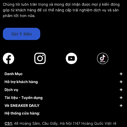
Chúng tôi luôn trân trọng và mong đợi nhận được mọi ý kiến đóng
góp từ khách hàng để có thể nâng cấp trải nghiệm dịch vụ và sản
phẩm tốt hơn nữa.
Gửi Ý Kiến
Danh Mục
Sneaker
Hỗ trợ khách hàng
Giày Bóng Rổ
FAQs & Help
Dịch vụ
Giày Nike
Về Fundiin
Tạp chí
Tài liệu - Tuyển dụng
Giày Adidas
Hướng dẫn thanh toán trả sau qua Fundiin
Dịch vụ ký gửi
Đăng ký bản quyền
Về SNEAKER DAILY
Giày Peak
Chính sách đổi trả/Hoàn tiền
Tuyển dụng
Câu chuyện về SNEAKER DAILY
Hệ thống cửa hàng:
Lego
Chính sách giao hàng/Kiểm hàng
Đăng ký Cộng Tác Viên Bán Hàng
Cam kết mua sắm
CS1:
48 Hoàng Sâm, Cầu Giấy, Hà Nội (147 Hoàng Quốc Việt rẽ
Chính sách bảo hành