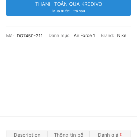
THANH TOÁN QUA KREDIVO
Mua trước - trả sau
Mã:
DO7450-211
Danh mục:
Air Force 1
Brand:
Nike
Description
Thông tin bổ
Đánh giá
0