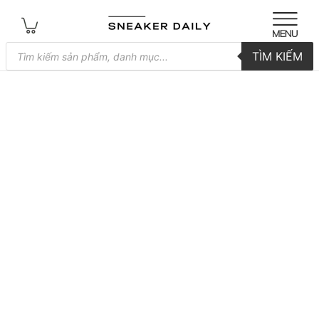
Tìm
TÌM KIẾM
kiếm
sản
phẩm