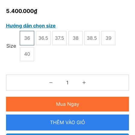
5.400.000
₫
Hướng dẫn chọn size
36
36.5
37.5
38
38.5
39
Size
40
Mua Ngay
THÊM VÀO GIỎ