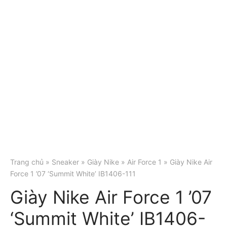
Trang chủ
»
Sneaker
»
Giày Nike
»
Air Force 1
» Giày Nike Air
Force 1 ’07 ‘Summit White’ IB1406-111
Giày Nike Air Force 1 ’07
‘Summit White’ IB1406-