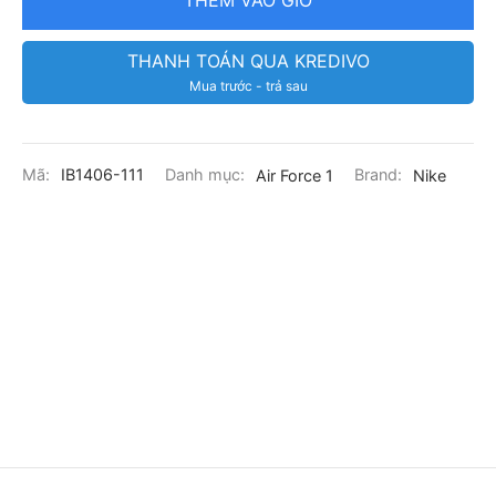
THANH TOÁN QUA KREDIVO
Mua trước - trả sau
Mã:
IB1406-111
Danh mục:
Air Force 1
Brand:
Nike