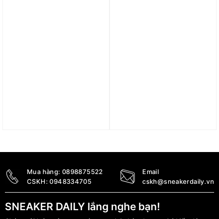
Trả góp 0%
Trả góp 0%
Giày Nike Air Force 1 ’07
Giày Nike Air Force 1 ’07
LV8 ‘Sanddrift Sail’
Premium ‘Halloween
DV0794-100
2021’ DC8891-001
4.890.000
₫
4.690.000
₫
4.090.000
₫
Mua hàng:
0898875522
Email
CSKH:
0948334705
cskh@sneakerdaily.vn
SNEAKER DAILY lắng nghe bạn!