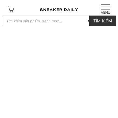
Tìm
TÌM KIẾM
kiếm
sản
phẩm