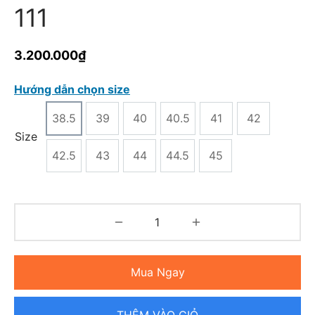
111
3.200.000
₫
Hướng dẫn chọn size
38.5
39
40
40.5
41
42
Size
42.5
43
44
44.5
45
Mua Ngay
THÊM VÀO GIỎ