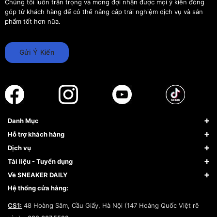
Chúng tôi luôn trân trọng và mong đợi nhận được mọi ý kiến đóng
góp từ khách hàng để có thể nâng cấp trải nghiệm dịch vụ và sản
phẩm tốt hơn nữa.
Gửi Ý Kiến
Danh Mục
Sneaker
Hỗ trợ khách hàng
Giày Bóng Rổ
FAQs & Help
Dịch vụ
Giày Nike
Về Fundiin
Tạp chí
Tài liệu - Tuyển dụng
Giày Adidas
Hướng dẫn thanh toán trả sau qua Fundiin
Dịch vụ ký gửi
Đăng ký bản quyền
Về SNEAKER DAILY
Giày Peak
Chính sách đổi trả/Hoàn tiền
Tuyển dụng
Câu chuyện về SNEAKER DAILY
Hệ thống cửa hàng:
Lego
Chính sách giao hàng/Kiểm hàng
Đăng ký Cộng Tác Viên Bán Hàng
Cam kết mua sắm
CS1:
48 Hoàng Sâm, Cầu Giấy, Hà Nội (147 Hoàng Quốc Việt rẽ
Chính sách bảo hành
Hợp tác NCC