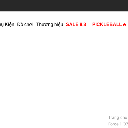
hụ Kiện
Đồ chơi
Thương hiệu
SALE 8.8
PICKLEBALL🔥
Trang chủ
Force 1 ’0