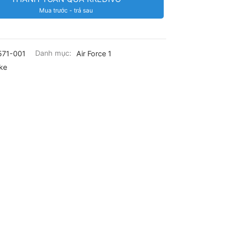
Mua trước - trả sau
71-001
Danh mục:
Air Force 1
ke