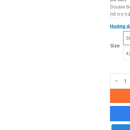
Double B
Hỗ trợ tr
Hướng d
3
Size
4