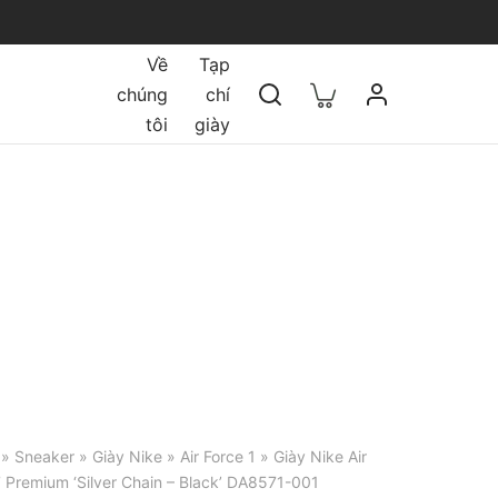
Về
Tạp
chúng
chí
tôi
giày
»
Sneaker
»
Giày Nike
»
Air Force 1
» Giày Nike Air
7 Premium ‘Silver Chain – Black’ DA8571-001