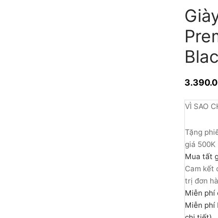
Giày
Prem
Bla
3.390.
VÌ SAO C
Tặng phiế
giá 500K
Mua tất g
Cam kết c
trị đơn h
Miễn phí 
Miễn phí 
chi tiết)