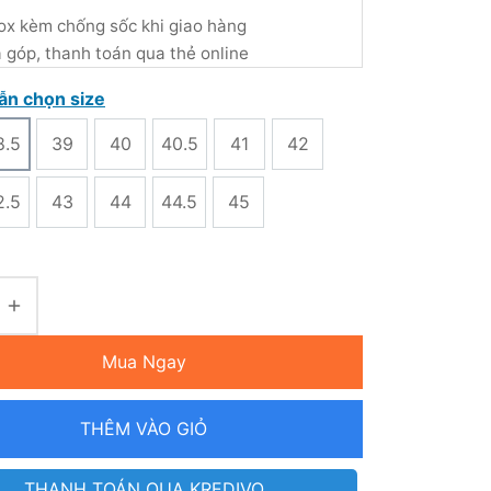
ox kèm chống sốc khi giao hàng
ả góp, thanh toán qua thẻ online
ẫn chọn size
8.5
39
40
40.5
41
42
2.5
43
44
44.5
45
Mua Ngay
THÊM VÀO GIỎ
THANH TOÁN QUA KREDIVO