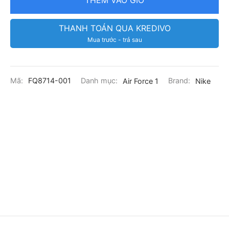
THANH TOÁN QUA KREDIVO
Mua trước - trả sau
Mã:
FQ8714-001
Danh mục:
Air Force 1
Brand:
Nike