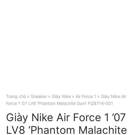
Trang chủ
»
Sneaker
»
Giày Nike
»
Air Force 1
» Giày Nike Air
Force 1 ’07 LV8 ‘Phantom Malachite Gum’ FQ8714-001
Giày Nike Air Force 1 ’07
LV8 ‘Phantom Malachite