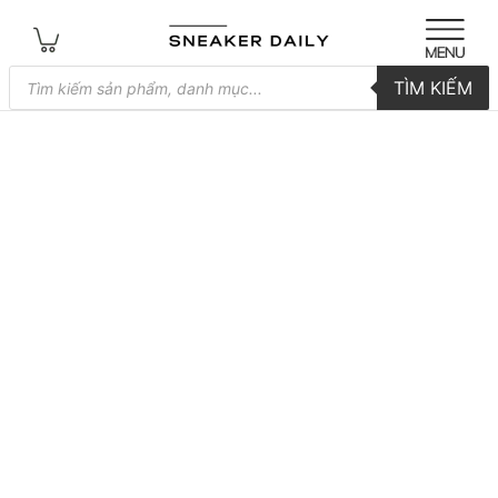
Tìm
TÌM KIẾM
kiếm
sản
phẩm