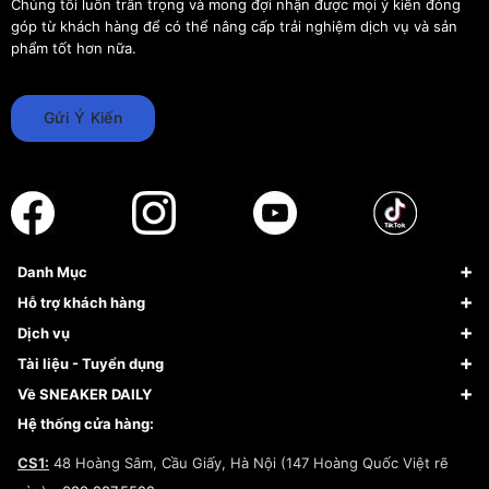
Chúng tôi luôn trân trọng và mong đợi nhận được mọi ý kiến đóng
góp từ khách hàng để có thể nâng cấp trải nghiệm dịch vụ và sản
phẩm tốt hơn nữa.
Gửi Ý Kiến
Danh Mục
Sneaker
Hỗ trợ khách hàng
Giày Bóng Rổ
FAQs & Help
Dịch vụ
Giày Nike
Về Fundiin
Tạp chí
Tài liệu - Tuyển dụng
Giày Adidas
Hướng dẫn thanh toán trả sau qua Fundiin
Dịch vụ ký gửi
Đăng ký bản quyền
Về SNEAKER DAILY
Giày Peak
Chính sách đổi trả/Hoàn tiền
Tuyển dụng
Câu chuyện về SNEAKER DAILY
Hệ thống cửa hàng:
Lego
Chính sách giao hàng/Kiểm hàng
Đăng ký Cộng Tác Viên Bán Hàng
Cam kết mua sắm
CS1:
48 Hoàng Sâm, Cầu Giấy, Hà Nội (147 Hoàng Quốc Việt rẽ
Chính sách bảo hành
Hợp tác NCC