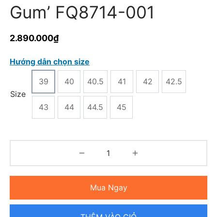
Gum’ FQ8714-001
2.890.000
₫
Hướng dẫn chọn size
39
40
40.5
41
42
42.5
Size
43
44
44.5
45
Mua Ngay
THÊM VÀO GIỎ