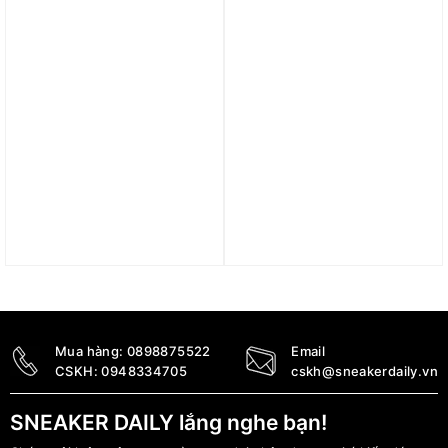
9.800.000
₫
2.990.000
₫
Trả góp 0%
Trả góp 0%
Giày Nike Air Force 1
Giày Nike Air Force 1
High ’07 ‘Lucky Green’
Low ‘Vamps’ FJ4146-002
CK7794-100
3.090.000
₫
4.800.000
₫
Mua hàng:
0898875522
Email
CSKH:
0948334705
cskh@sneakerdaily.vn
SNEAKER DAILY lắng nghe bạn!