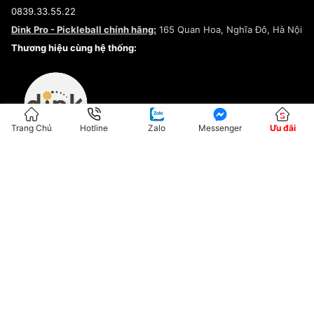
Điều khoản dịch vụ
0839.33.55.22
Chính sách bảo mật
Dink Pro - Pickleball chính hãng:
165 Quan Hoa, Nghĩa Đô, Hà Nội
Kiểm tra tình trạng đơn hàng
Thương hiệu cùng hệ thống:
Trang Chủ
Hotline
Zalo
Messenger
Ưu đãi
ĐKKD:01G8033450 - Cấp ngày: 04/05/2023 - Nơi cấp: Hà Nội
Hộ Kinh Doanh Đại Lý Sneaker MST: 8828563711-001