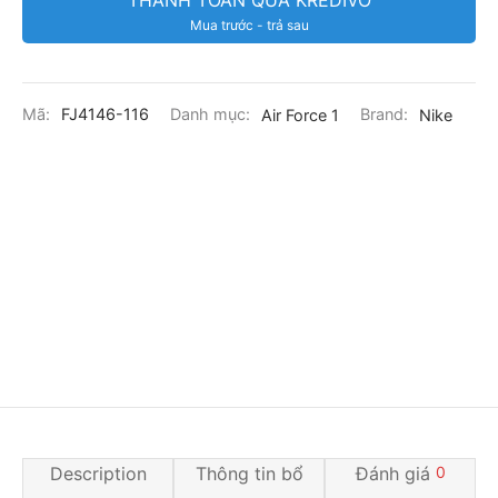
Mua trước - trả sau
Mã:
FJ4146-116
Danh mục:
Air Force 1
Brand:
Nike
Description
Thông tin bổ
Đánh giá
0