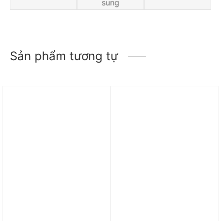
sung
Sản phẩm tương tự
Trả góp 0%
Trả góp 0%
Giày nữ Nike Air Force 1
Giày Nike Air Force 1 ’07