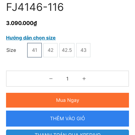
FJ4146-116
3.090.000
₫
Hướng dẫn chọn size
Size
41
42
42.5
43
Mua Ngay
THÊM VÀO GIỎ
THANH TOÁN QUA KREDIVO