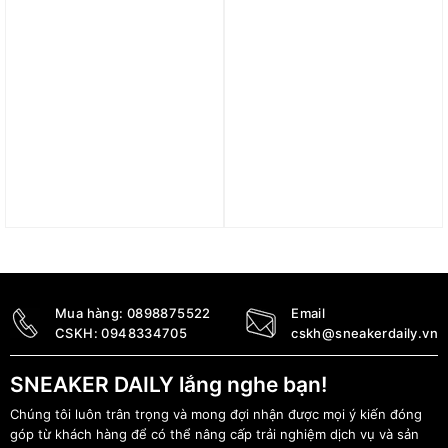
Giày nữ Nike Air Force 1
Giày Nike Air Force 1
‘White University Red’
Low ‘Just Do It – White
(GS) CD6915-101
Volt’ (GS) DM3271-100
3.590.000
₫
3.090.000
₫
3.090.000
₫
Mua hàng:
0898875522
Email
CSKH:
0948334705
cskh@sneakerdaily.vn
SNEAKER DAILY lắng nghe bạn!
Chúng tôi luôn trân trọng và mong đợi nhận được mọi ý kiến đóng
góp từ khách hàng để có thể nâng cấp trải nghiệm dịch vụ và sản