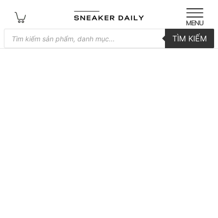
Tìm
TÌM KIẾM
kiếm
sản
phẩm