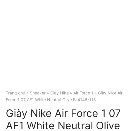
Trang chủ
»
Sneaker
»
Giày Nike
»
Air Force 1
» Giày Nike Air
Force 1 07 AF1 White Neutral Olive FJ4146-116
Giày Nike Air Force 1 07
AF1 White Neutral Olive