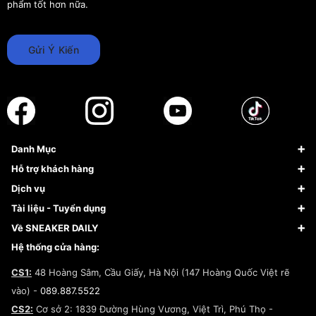
phẩm tốt hơn nữa.
Gửi Ý Kiến
Danh Mục
Sneaker
Hỗ trợ khách hàng
Giày Bóng Rổ
FAQs & Help
Dịch vụ
Giày Nike
Về Fundiin
Tạp chí
Tài liệu - Tuyển dụng
Giày Adidas
Hướng dẫn thanh toán trả sau qua Fundiin
Dịch vụ ký gửi
Đăng ký bản quyền
Về SNEAKER DAILY
Giày Peak
Chính sách đổi trả/Hoàn tiền
Tuyển dụng
Câu chuyện về SNEAKER DAILY
Hệ thống cửa hàng:
Lego
Chính sách giao hàng/Kiểm hàng
Đăng ký Cộng Tác Viên Bán Hàng
Cam kết mua sắm
CS1:
48 Hoàng Sâm, Cầu Giấy, Hà Nội (147 Hoàng Quốc Việt rẽ
Chính sách bảo hành
Hợp tác NCC
vào) -
089.887.5522
Chính sách thanh toán
Chính sách đại lý
CS2:
Cơ sở 2: 1839 Đường Hùng Vương, Việt Trì, Phú Thọ -