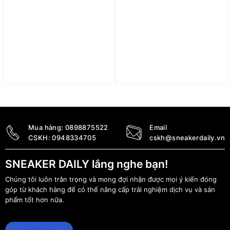
Giày nam Air Jordan 4
Giày Air Jordan 4 Retro
FIBA ​​Red CI1184-617
‘White Laser’ 308497-161
8.990.000
₫
13.390.000
₫
Mua hàng:
0898875522
Email
CSKH:
0948334705
cskh@sneakerdaily.vn
SNEAKER DAILY lắng nghe bạn!
Chúng tôi luôn trân trọng và mong đợi nhận được mọi ý kiến đóng
góp từ khách hàng để có thể nâng cấp trải nghiệm dịch vụ và sản
phẩm tốt hơn nữa.