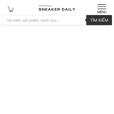
Tìm
TÌM KIẾM
kiếm
sản
phẩm