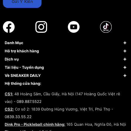
Gửi Ý Kiến
Danh Mục
Sneaker
Hỗ trợ khách hàng
Giày Bóng Rổ
FAQs & Help
Dịch vụ
Giày Nike
Về Fundiin
Tạp chí
Tài liệu - Tuyển dụng
Giày Adidas
Hướng dẫn thanh toán trả sau qua Fundiin
Dịch vụ ký gửi
Đăng ký bản quyền
Về SNEAKER DAILY
Giày Peak
Chính sách đổi trả/Hoàn tiền
Tuyển dụng
Câu chuyện về SNEAKER DAILY
Hệ thống cửa hàng:
Lego
Chính sách giao hàng/Kiểm hàng
Đăng ký Cộng Tác Viên Bán Hàng
Cam kết mua sắm
CS1:
48 Hoàng Sâm, Cầu Giấy, Hà Nội (147 Hoàng Quốc Việt rẽ
Chính sách bảo hành
Hợp tác NCC
vào) -
089.887.5522
Chính sách thanh toán
Chính sách đại lý
CS2:
Cơ sở 2: 1839 Đường Hùng Vương, Việt Trì, Phú Thọ -
Điều khoản dịch vụ
0839.33.55.22
Chính sách bảo mật
Dink Pro - Pickleball chính hãng:
165 Quan Hoa, Nghĩa Đô, Hà Nội
Kiểm tra tình trạng đơn hàng