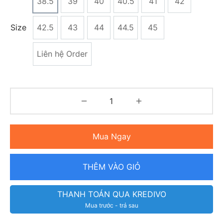
38.5
39
40
40.5
41
42
Size
42.5
43
44
44.5
45
Liên hệ Order
Mua Ngay
THÊM VÀO GIỎ
THANH TOÁN QUA KREDIVO
Mua trước - trả sau