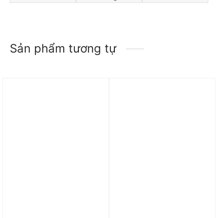
Sản phẩm tương tự
Trả góp 0%
Trả góp 0%
Giày Air Jordan 4 Retro
Giày nữ Air Jordan 4