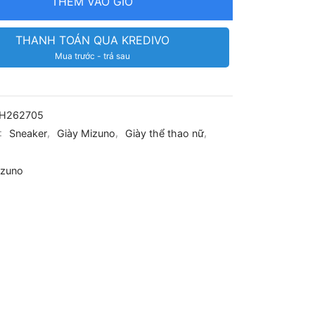
THÊM VÀO GIỎ
THANH TOÁN QUA KREDIVO
Mua trước - trả sau
GH262705
:
Sneaker
,
Giày Mizuno
,
Giày thể thao nữ
,
izuno