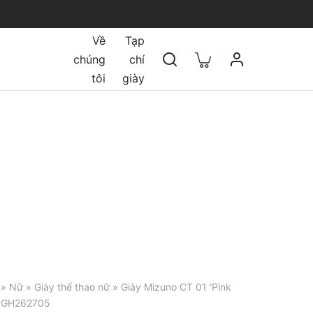
Về
Tạp
chúng
chí
tôi
giày
»
Nữ
»
Giày thể thao nữ
» Giày Mizuno CT 01 ‘Pink
D1GH262705