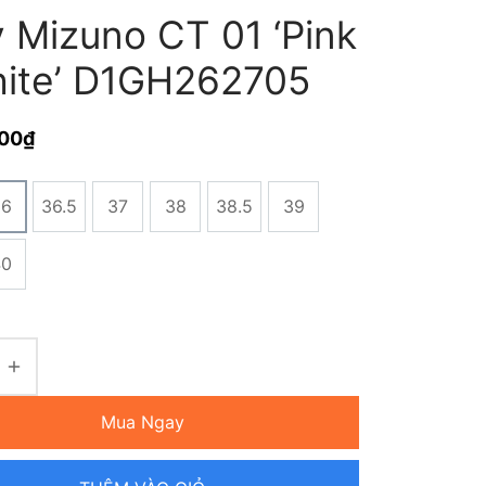
y Mizuno CT 01 ‘Pink
hite’ D1GH262705
000
₫
36
36.5
37
38
38.5
39
40
Mua Ngay