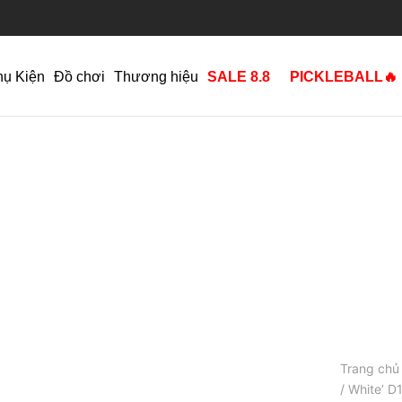
hụ Kiện
Đồ chơi
Thương hiệu
SALE 8.8
PICKLEBALL🔥
Trang chủ
/ White’ 