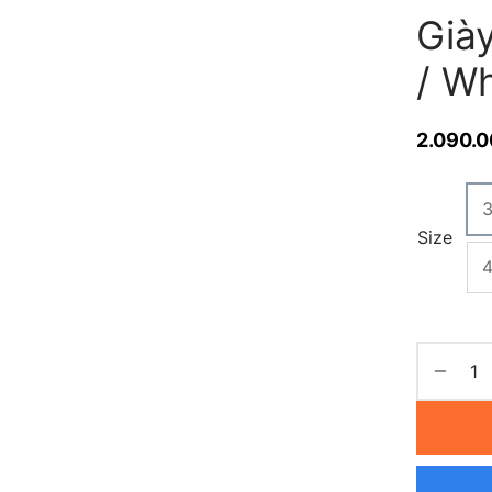
Già
/ W
2.090.
Size